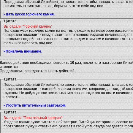
Перед вами обычный Литейщик, но вместо того, чтобы нападать на вас с к
внимательно смотрит на вас, бормоча что-то себе под нос.
• Дать кусок горючего камня.
Цитата
Вы отдали "Горючий камень"
Положив кусок горючего камня на пол, вы отходите на некоторое расстоян
осторожно подходит к нему, тыкает в него ковшом, издавая нечленораздел
нескольких подобных тычков, он ложится рядом с камнем и начинает что-то
фальшиво напевать под нос.
• Привлечь внимание.
Данное действие необходимо повторить
10 раз
, после чего настроение Лите
изменится.
Продолжаем последовательность действий.
Цитата
Перед вами обычный Литейщик, но вместо того, чтобы нападать на вас с к
осторожно подходит к вам небольшими шажками, сопровождая каждый сво
вздохом. Не дойдя до вас нескольких метров, он садится на пол и начинае
напевать.
• Угостить питательным завтраком.
Цитата
Вы отдали "Питательный завтрак"
Увидев в ваших руках питательной завтрак, Литейщик осторожно, словно не
протягивает ручку и схватив его, убегает в свой угол, откуда раздается гром