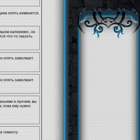
щика опять изменится.
овшом наперевес, он
ся что-то сказать.
и опять замолкает.
и опять замолкает.
аньями и прочим, вы
, пока ему нужно
 в темноту