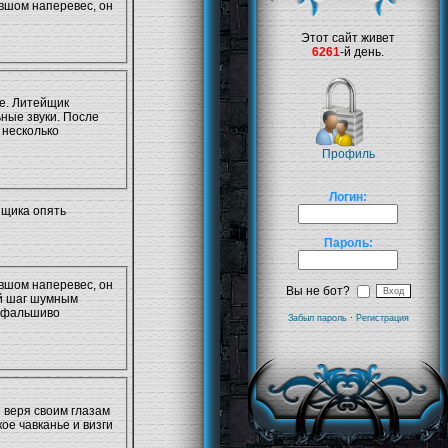
овшом наперевес, он
Этот сайт живет
6261
-й день.
ие. Литейщик
ьные звуки. После
 несколько
Профиль
Логин:
йщика опять
Пароль:
овшом наперевес, он
Вы не бот?
й шаг шумным
т фальшиво
Забыл пароль
·
Регистрация
 веря своим глазам
кое чавканье и визги