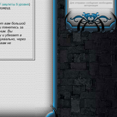
Для отправки сообщения необходима
F амулеты 9 уровня
)
авторизация
изумруд
ет вам большой
 и тянетесь за
 ним. Вы
у и убегает в
уквально, через
 вам не