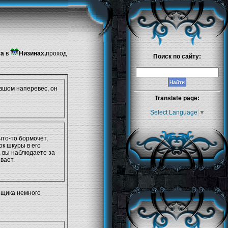
та
в
Низинах
,
проход
Поиск по сайту:
овшом наперевес, он
Translate page:
Select Language
▼
что-то бормочет,
ок шкуры в его
я, вы наблюдаете за
вает.
йщика немного