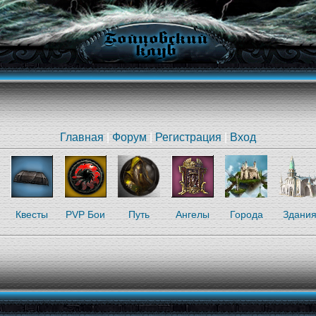
Главная
|
Форум
|
Регистрация
|
Вход
Квесты
PVP Бои
Путь
Ангелы
Города
Здани