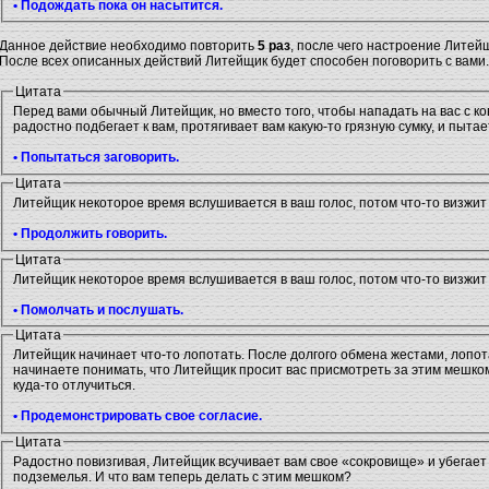
• Подождать пока он насытится.
Данное действие необходимо повторить
5 раз
, после чего настроение Литей
После всех описанных действий Литейщик будет способен поговорить с вами.
Цитата
Перед вами обычный Литейщик, но вместо того, чтобы нападать на вас с к
радостно подбегает к вам, протягивает вам какую-то грязную сумку, и пытает
• Попытаться заговорить.
Цитата
Литейщик некоторое время вслушивается в ваш голос, потом что-то визжит 
• Продолжить говорить.
Цитата
Литейщик некоторое время вслушивается в ваш голос, потом что-то визжит 
• Помолчать и послушать.
Цитата
Литейщик начинает что-то лопотать. После долгого обмена жестами, лопот
начинаете понимать, что Литейщик просит вас присмотреть за этим мешком
куда-то отлучиться.
• Продемонстрировать свое согласие.
Цитата
Радостно повизгивая, Литейщик всучивает вам свое «сокровище» и убегает
подземелья. И что вам теперь делать с этим мешком?