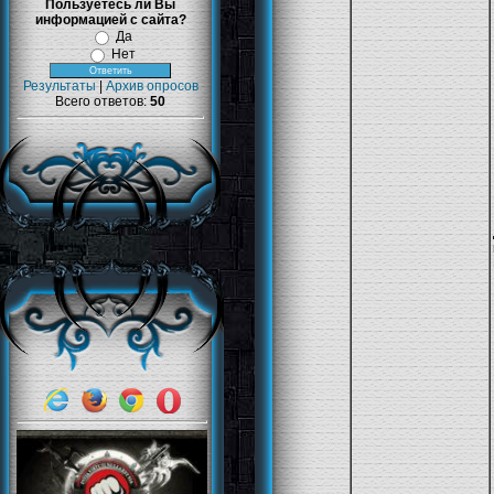
Пользуетесь ли Вы
информацией с сайта?
Да
Нет
Результаты
|
Архив опросов
Всего ответов:
50