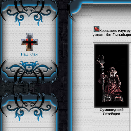
Кровавого изумр
у знает бот
Гыгыбыр
Наш Клан
Сумашедший
Литейщик