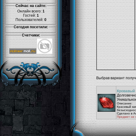
Сейчас на сайте:
Онлайн всего:
1
Гостей:
1
Пользователей:
0
Сегодня посетили:
Счетчики:
Выбрав вариант полу
Кровавый
Долговечно
Уникальное
Описание:
Красивый ка
безысходнос
Сделано в An
Предмет не 