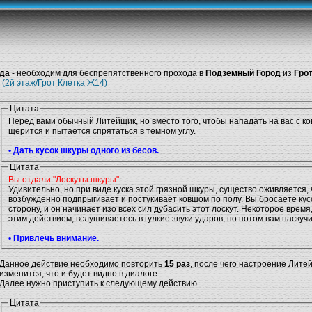
уда
- необходим для беспрепятственного прохода в
Подземный Город
из
Гро
я
(2й этаж/Грот Клетка Ж14)
Цитата
Перед вами обычный Литейщик, но вместо того, чтобы нападать на вас с к
щерится и пытается спрятаться в темном углу.
• Дать кусок шкуры одного из бесов.
Цитата
Вы отдали "Лоскуты шкуры"
Удивительно, но при виде куска этой грязной шкуры, существо оживляется, 
возбужденно подпрыгивает и постукивает ковшом по полу. Вы бросаете кус
сторону, и он начинает изо всех сил дубасить этот лоскут. Некоторое врем
этим действием, вслушиваетесь в гулкие звуки ударов, но потом вам наскучи
• Привлечь внимание.
Данное действие необходимо повторить
15 раз
, после чего настроение Лите
изменится, что и будет видно в диалоге.
Далее нужно приступить к следующему действию.
Цитата