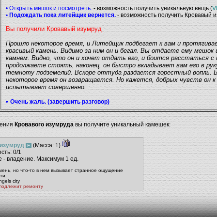
• Открыть мешок и посмотреть.
- возможность получить уникальную вещь (
V
• Подождать пока литейщик вернется.
- возможность получить Кровавый 
Вы получили Кровавый изумруд
Прошло некоторое время, и Литейщик подбегает к вам и протягива
красивый камень. Видимо за ним он и бегал. Вы отдаете ему мешок
камнем. Видно, что он и хочет отдать его, и боится расстаться с
продолжаете стоять, наконец, он быстро вкладывает вам его в рук
темноту подземелий. Вскоре оттуда раздается горестный вопль. Б
некоторое время он возвращается. Но кажется, добрых чувств он к
испытывает совершенно.
•
Очень жаль. (завершить разговор)
чения
Кровавого изумруда
вы получите уникальный камешек:
 изумруд
(Масса: 1)
F
сть: 0/1
 - владение. Максимум 1 ед.
мень, но что-то в нем вызывает странное ощущение
ти.
gels city
подлежит ремонту