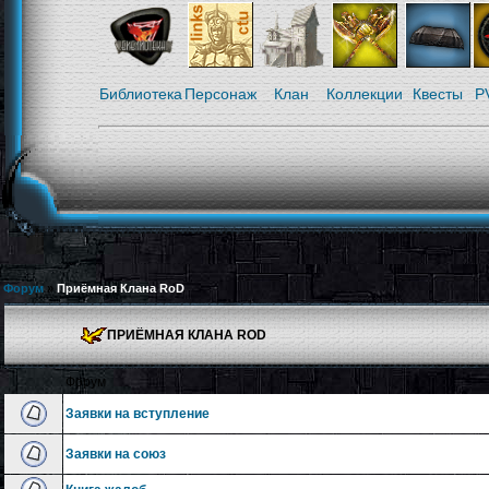
Библиотека
Персонаж
Клан
Коллекции
Квесты
P
Форум
»
Приёмная Клана RoD
ПРИЁМНАЯ КЛАНА ROD
Форум
Заявки на вступление
Заявки на союз