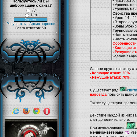
• Мастерство
Пользуетесь ли Вы
• Уровень жиз
информацией с сайта?
• Уровень ман
Да
Свойства пр
Нет
• Урон: 14 - 42
• Второе ору
Результаты
|
Архив опросов
• Зоны блокир
Всего ответов:
50
Групповые 
• Часть компл
• Часть компл
Особенности
• Колющие ат
• Режущие ат
Сделано в Capita
Данное оружие частоту ат
• Колющие атаки: 30%
• Режущие атаки: 70%
Существует ряд
свит
навсегда
повысить шанс а
Так же существуют времен
Действие каждой из них з
счет дополнительного:
При использовании
мечника-ветерана
уве
EF
частота атаки станет: