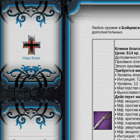
Любое оружие в
Бойцовск
дополнительных.
Клинок благо
Цена: 614 кр.
Долговечность
Наш Клан
Предмет для
Этот предме
Требуется м
• Уровень бла
• Интуиция: 7
• Уровень: 12
• Мастерство
• Выносливост
Действует на
• Мф. мощност
• Мф. против 
• Мф. против 
• Мф. против 
• Мф. критиче
• Мф. париров
• Мф. увертыв
• Мф. мощнос
• Интуиция: +