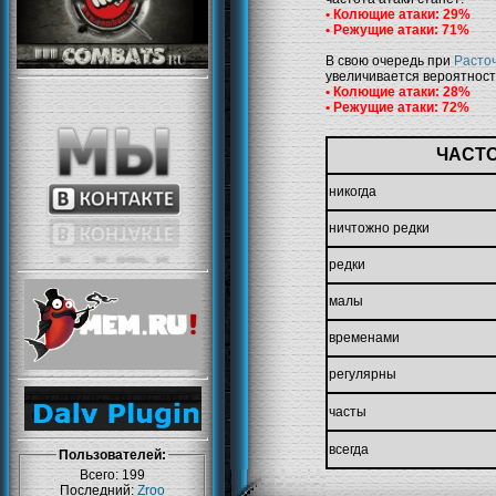
• Колющие атаки: 29%
• Режущие атаки: 71%
В свою очередь при
Расто
увеличивается вероятнос
• Колющие атаки: 28%
• Режущие атаки: 72%
ЧАСТ
никогда
ничтожно редки
редки
малы
временами
регулярны
часты
всегда
Пользователей:
Всего: 199
Последний:
Zroo