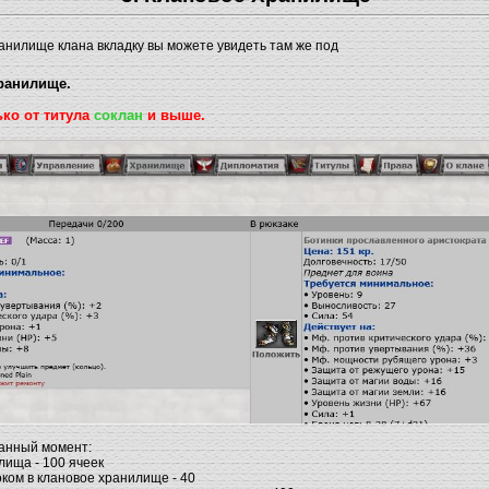
анилище клана вкладку вы можете увидеть там же под
ранилище
.
ько от титула
соклан
и выше.
данный момент:
лища - 100 ячеек
оком в клановое хранилище - 40