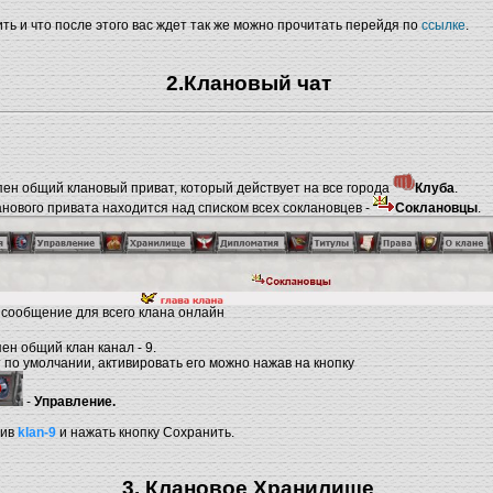
ить и что после этого вас ждет так же можно прочитать перейдя по
ссылке
.
2.Клановый чат
пен общий клановый приват, который действует на все города
Клуба
.
нового привата находится над списком всех соклановцев -
Соклановцы
.
 сообщение для всего клана онлайн
ен общий клан канал - 9.
т по умолчании, активировать его можно нажав на кнопку
-
Управление.
тив
klan-9
и нажать кнопку Сохранить.
3. Клановое Хранилище