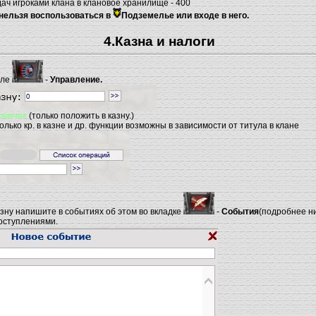
ач игроками клана в клановое хранилище - 400
ельзя воспользоваться в
Подземелье
или входе в него.
4.Казна и налоги
еле
-
Управление.
овичек
(только положить в казну.)
лько кр. в казне и др. функции возможны в зависимости от титула в клане
зну напишите в событиях об этом во вкладке
-
События
(подробнее ни
оступлениями.