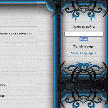
Поиск по сайту:
ечении суток с момента
Translate page:
Select Language
▼
 нам.
ка: