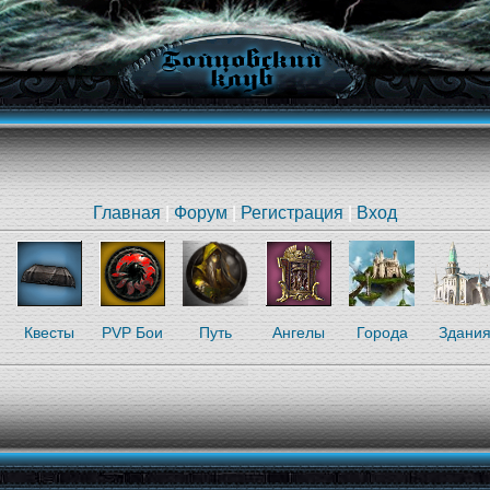
Главная
|
Форум
|
Регистрация
|
Вход
Квесты
PVP Бои
Путь
Ангелы
Города
Здани