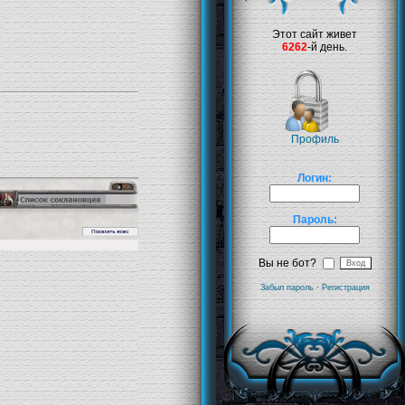
Этот сайт живет
6262
-й день.
Профиль
Логин:
Пароль:
Вы не бот?
Забыл пароль
·
Регистрация