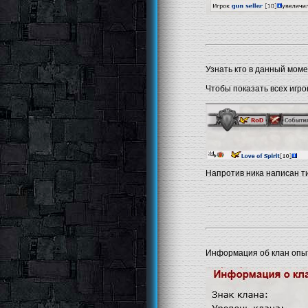
Узнать кто в данный моме
Чтобы показать всех игро
Напротив ника написан тит
Информация об клан опы