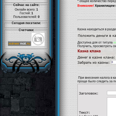
* общее количество перед
Сейчас на сайте:
Внимание!
Хранилищем н
Онлайн всего:
1
Гостей:
1
Пользователей:
0
Сегодня посетили:
Казна находиться в разд
Счетчики:
Доступна для от титула
н
Получить, просмотреть ско
При внесения налога в ка
проще было следить за п