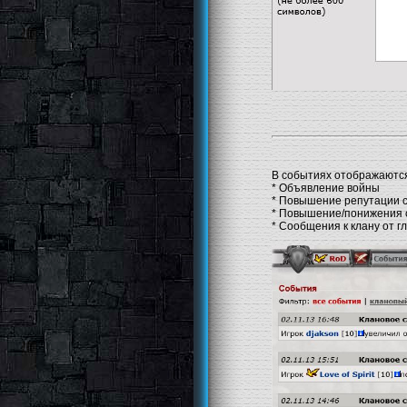
В событиях отображаются
* Объявление войны
* Повышение репутации 
* Повышение/понижения с
* Сообщения к клану от г