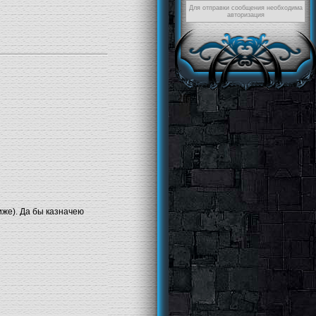
Для отправки сообщения необходима
авторизация
же). Да бы казначею