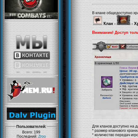
В клане общедоступно хр
Клан -
-
Х
Внимание!
Доступ тол
Для кланов доступно на 
Пользователей:
* размер кланового храни
Всего: 199
* количество передач игр
Последний:
Zroo