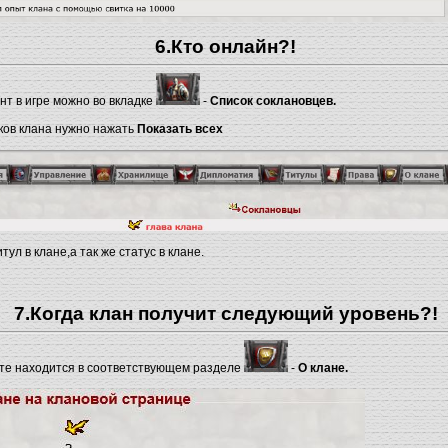
6.Кто онлайн?!
нт в игре можно во вкладке
-
Список соклановцев.
ков клана нужно нажать
Показать всех
ул в клане,а так же статус в клане.
7.Когда клан получит следующий уровень?!
те находится в соответствующем разделе
-
О клане.