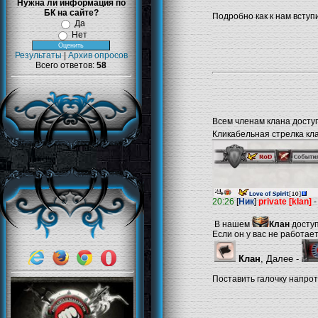
Нужна ли информация по
БК на сайте?
Подробно как к нам вступ
Да
Нет
Результаты
|
Архив опросов
Всего ответов:
58
Всем членам клана досту
Кликабельная стрелка кла
20:26
[
Ник
]
private [klan]
-
В нашем
Клан
доступ
Если он у вас не работае
Клан
, Далее -
Поставить галочку напро