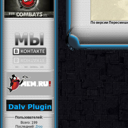
По версии Пересмешн
Пользователей:
Всего: 199
Последний:
Zroo