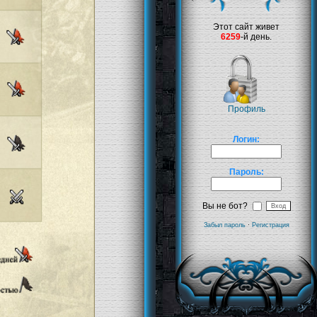
Этот сайт живет
6259
-й день.
Профиль
Логин:
Пароль:
Вы не бот?
Забыл пароль
·
Регистрация