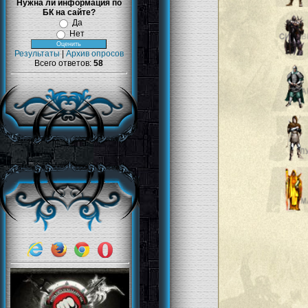
Нужна ли информация по
БК на сайте?
Да
Нет
Результаты
|
Архив опросов
Всего ответов:
58