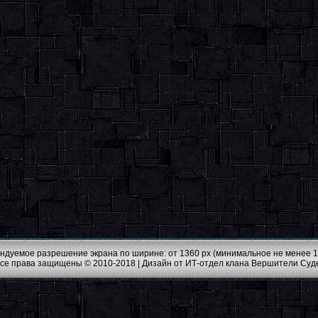
ндуемое разрешение экрана по ширине: от 1360 px (минимальное не менее 1
Все права защищены © 2010-2018 |
Дизайн от ИТ-отдел клана Вершители Суд