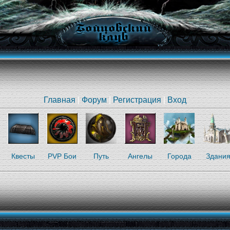
Главная
|
Форум
|
Регистрация
|
Вход
Квесты
PVP Бои
Путь
Ангелы
Города
Здани