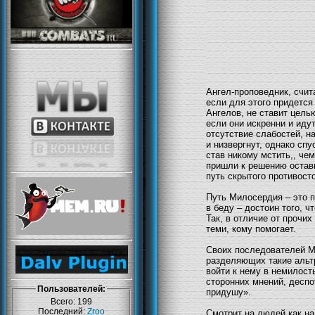
Ангел-проповедник, счит
если для этого придется
Ангелов, не ставит цель
если они искренни и иду
отсутствие слабостей, н
и низвергнут, однако сп
став никому мстить,, че
пришли к решению остави
путь скрытого противост
Путь Милосердия – это п
в беду – достоин того, ч
Так, в отличие от прочи
теми, кому помогает.
Своих последователей Ми
разделяющих такие альтр
войти к нему в немилост
сторонних мнений, деспо
Пользователей:
придушу».
Всего: 199
Последний:
Zroo
Смотрит на людей как на