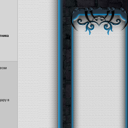
тника
ески
дару в