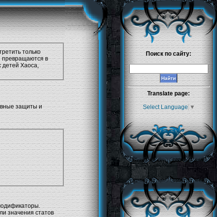
третить только
Поиск по сайту:
и превращаются в
 детей Хаоса,
Translate page:
тивные защиты и
Select Language
▼
модификаторы.
сли значения статов