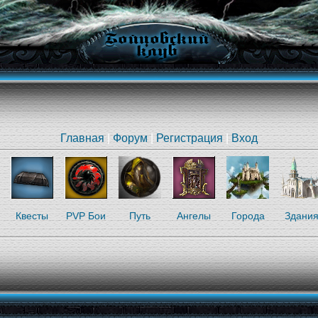
Главная
|
Форум
|
Регистрация
|
Вход
Квесты
PVP Бои
Путь
Ангелы
Города
Здани