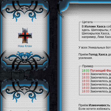
Цитата
В
Изломе Хаоса
соб
здесь. Шипокрылы, 
Шипокрылов Хаоса, 
например, Лики Хао
Наш Клан
У всех Уникальных бот
Приём
Голод Хаоса
де
усиления.
Пример
18:03
Пугающий Фан
18:03
Закончилось 
18:03
Закончилось 
18:03
Закончилось 
18:03
Закончилось 
18:03
Закончилось 
18:03
Закончилось 
Приём
Изменчивость
Если хотите избежать 