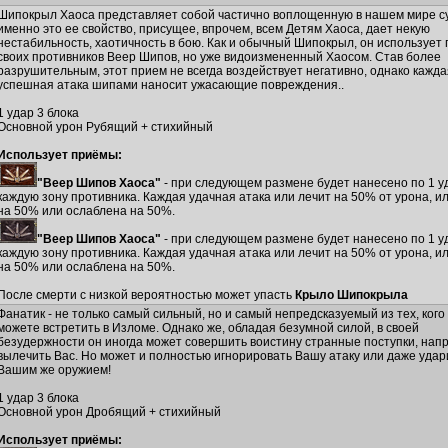
Шипокрыл Хаоса представляет собой частично воплощенную в нашем мире с
именно это ее свойство, присущее, впрочем, всем Детям Хаоса, дает некую
нестабильность, хаотичность в бою. Как и обычный Шипокрыл, он использует 
своих противников Веер Шипов, но уже видоизмененный Хаосом. Став более
разрушительным, этот прием не всегда воздействует негативно, однако кажда
успешная атака шипами наносит ужасающие повреждения..
1 удар 3 блока
Основной урон Рубящий + стихийный
Использует приёмы:
"Веер Шипов Хаоса"
- при следующем размене будет нанесено по 1 у
каждую зону противника. Каждая удачная атака или лечит на 50% от урона, и
на 50% или ослаблена на 50%.
"Веер Шипов Хаоса"
- при следующем размене будет нанесено по 1 у
каждую зону противника. Каждая удачная атака или лечит на 50% от урона, и
на 50% или ослаблена на 50%.
После смерти с низкой вероятностью может упасть
Крыло Шипокрыла
Фанатик - не только самый сильный, но и самый непредсказуемый из тех, кого
можете встретить в Изломе. Однако же, обладая безумной силой, в своей
безудержности он иногда может совершить воистину странные поступки, нап
вылечить Вас. Но может и полностью игнорировать Вашу атаку или даже удар
Вашим же оружием!
1 удар 3 блока
Основной урон Дробящий + стихийный
Использует приёмы: