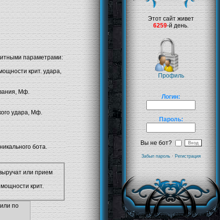
Этот сайт живет
6259
-й день.
ащитными параметрами:
мощности крит. удара,
Профиль
вания, Мф.
Логин:
кого удара, Мф.
Пароль:
Вы не бот?
никального бота.
Забыл пароль
·
Регистрация
 выручат или прием
 мощности крит.
 или по