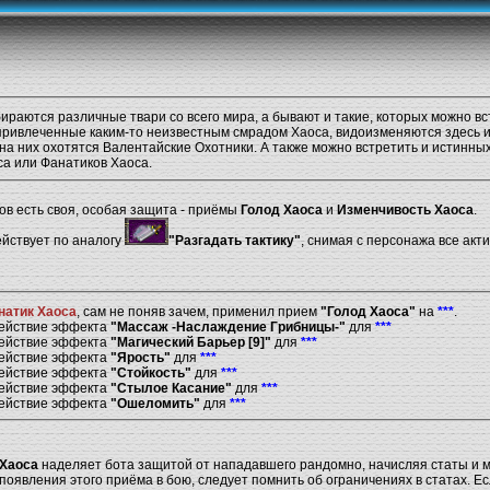
ираются различные твари со всего мира, а бывают и такие, которых можно вс
привлеченные каким-то неизвестным смрадом Хаоса, видоизменяются здесь 
на них охотятся Валентайские Охотники. А также можно встретить и истинных
са или Фанатиков Хаоса.
ов есть своя, особая защита - приёмы
Голод Хаоса
и
Изменчивость Хаоса
.
йствует по аналогу
"Разгадать тактику"
, снимая с персонажа все ак
атик Хаоса
, сам не поняв зачем, применил прием
"Голод Хаоса"
на
***
.
действие эффекта
"Массаж -Наслаждение Грибницы-"
для
***
действие эффекта
"Магический Барьер [9]"
для
***
действие эффекта
"Ярость"
для
***
действие эффекта
"Стойкость"
для
***
действие эффекта
"Стылое Касание"
для
***
действие эффекта
"Ошеломить"
для
***
 Хаоса
наделяет бота защитой от нападавшего рандомно, начисляя статы и 
появления этого приёма в бою, следует помнить об ограничениях в статах. Е