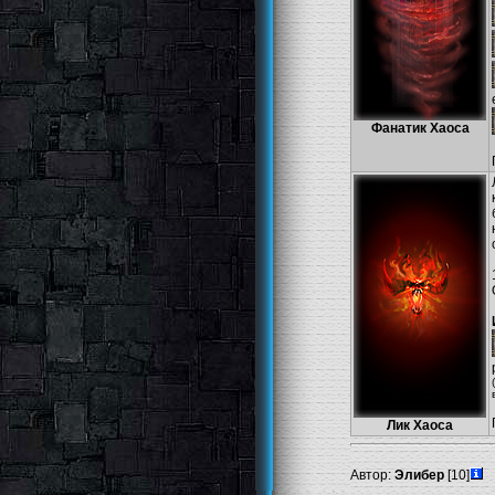
Фанатик Хаоса
Лик Хаоса
Автор:
Элибер
[10]