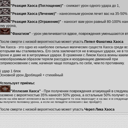
"Реакция Хаоса (Поглощение)"
- снижает урон одного удара до 1,
"Реакция Хаоса (Лечение)"
- нанесенным уроном лечит вас на 35-50% 
"Реакция Хаоса (Отражение)"
- наносит вам урон равный 80-100% на
ему урона,
"Фанатизм"
- урон увеличивается вдвое, повреждения уменьшаются вт
После смерти с низкой вероятностью может упасть
Пепел Фанатика Хаоса
Лик Хаоса - это одно из наиболее сильных магических существ Хаоса среди все
которыми мы сталкивались. Его сила заключается не в мощных ударах, не в т
броне и даже не в хитроумных ударах. В сражении с Ликом Хаоса воины каким
невообразимым образом теряли рассудок и координацию движений при
соприкосновении с ним, начиная чаще попадать по себе, чем по противнику.
1 удар 1 блок
Основной урон Дробящий + стихийный
Использует приёмы:
"Иллюзия Хаоса"
- При получении повреждения атакующий в следую
размене с вероятностью 35% нанесёт 50% урона, а остальные 50% получит с
(если на нём висит иллюзия и вы в него попадаете то она переходит и на вас и в следующ
вы получите половину урона, а если не попадёте иллюзия с вас пройдёт)
После смерти с низкой вероятностью может упасть
Череп Лика Хаоса