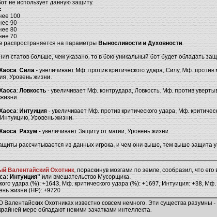
 бот не использует данную защиту.
:
нее 100
нее 90
нее 80
нее 70
е распространяется на параметры
Выносливости и Духовности
.
ния статов больше, чем указано, то в бою уникальный бот будет обладать з
Хаоса
:
Сила
- увеличивает Мф. против критического удара, Силу, Мф. против 
ия, Уровень жизни.
Хаоса
:
Ловкость
- увеличивает Мф. контрудара, Ловкость, Мф. против уверты
 жизни.
Хаоса
:
Интуиция
- увеличивает Мф. против критического удара, Мф. критичес
 Интуицию, Уровень жизни.
Хаоса
:
Разум
- увеличивает Защиту от магии, Уровень жизни.
ащиты рассчитывается из данных игрока, и чем они выше, тем выше защита у
й Валентайский Охотник
, пораскинув мозгами по земле, сообразил, что его
са: Интуиция"
или вмешательство Мусорщика.
ого удара (%): +1643, Мф. критического удара (%): +1697, Интуиция: +38, Мф.
вень жизни (HP): +9720
О Валентайских Охотниках известно совсем немного. Эти существа разумны -
крайней мере обладают некими зачатками интеллекта.