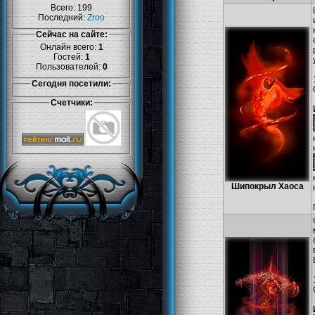
Всего: 199
Последний:
Zroo
Сейчас на сайте:
Онлайн всего:
1
Гостей:
1
Пользователей:
0
Сегодня посетили:
Счетчики:
Шипокрыл Хаоса