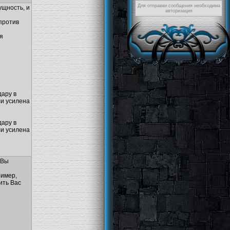
Для отправки сообщения необходима
ущность, и
авторизация
против
я
дару в
ли усилена
дару в
ли усилена
 Вы
ример,
ить Вас