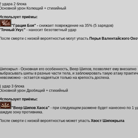
2 удара 2 блока
Основной урон Колющий + стихийный
Использует приёмы:
"Грация Боя" -
снижает повреждение на 35% (5 зарядов)
"Точный Укус"
- наносит безответный удар
После смерти с низкой вероятностью могут упасть
Перья Валентайского Охо
Шипокрыл - Основная его особенность, Веер Шипов, позволяет ему внезапно
выбрасывать шипы в разные части тела, и заблокировать такую атаку практич
невозможно - остается надеяться только на крепость доспеха.
1 удар 3 блока
Основной урон Дробящий + стихийный
Использует приёмы:
"Веер Шипов Хаоса"
- при следующем размене будет нанесено по 1 у
каждую зону противника.
После смерти с низкой вероятностью может упасть
Хвост Шипокрыла