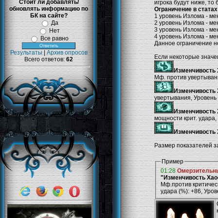
Стоит ли добавлять/
игрока будут ниже, то
обновлять информацию по
Ограничение в статах
БК на сайте?
1 уровень Излома - ме
Да
2 уровень Излома - ме
3 уровень Излома - ме
Нет
4 уровень Излома - ме
Все равно
Данное ограничение н
Результаты
|
Архив опросов
Если некоторые значе
Всего ответов:
62
Изменчивость 
Мф. против увертыван
Изменчивость 
увертывания, Уровень
Изменчивость 
мощности крит. удара,
Изменчивость 
Размер показателей з
Пример
01:28
Омерзительны
"Изменчивость Хао
Мф.против критическ
удара (%): +86, Уро