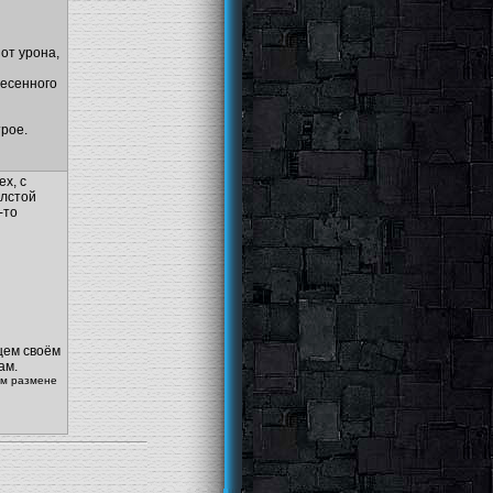
от урона,
несенного
рое.
х, с
олстой
-то
щем своём
ам.
ем размене