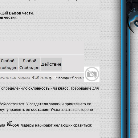
ующий
Вызов Чести.
в чести
).
ка определенную
склонность
или
класс
. Требование для
бой
состоится.
У создателя заявки и принявшего ее
огут управлять ее
составом
. Участвовать на стороне
чала
боя
лидеры набирают желающих сразиться: