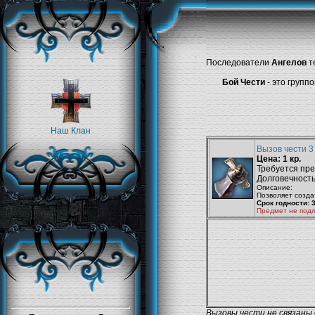
Последователи
Ангелов
т
Бой Чести
- это групп
Наш Клан
Вызов чести 3
Цена: 1 кр.
Требуется пр
Долговечность
Описание:
Позволяет создат
Срок годности: 
Предмет не под
Вызовы чести не связаны