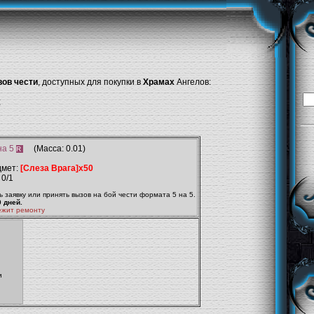
ов чести
, доступных для покупки в
Храмах
Ангелов:
;
на 5
(Масса: 0.01)
R
дмет:
[Слеза Врага]x50
 0/1
 заявку или принять вызов на бой чести формата 5 на 5.
0 дней.
ежит ремонту
и