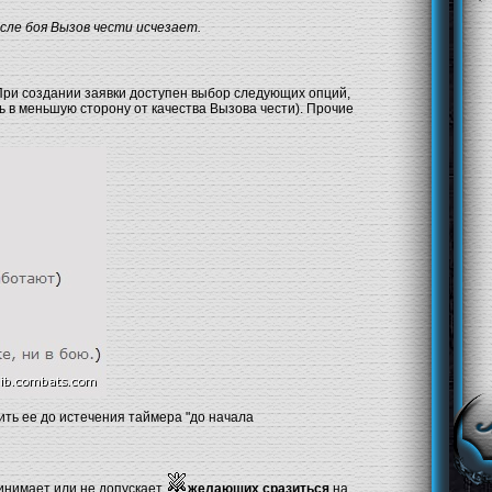
осле боя Вызов чести исчезает.
 При создании заявки доступен выбор следующих опций,
 в меньшую сторону от качества Вызова чести). Прочие
нить ее до истечения таймера "до начала
ринимает или не допускает
желающих сразиться
на