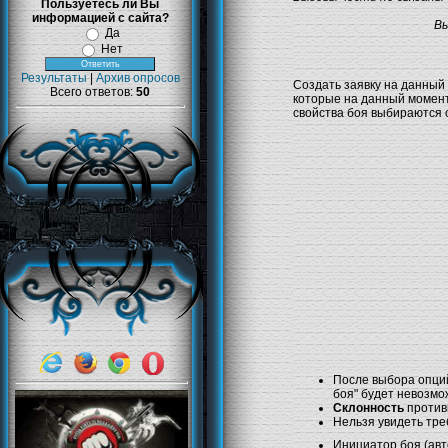
Пользуетесь ли Вы
информацией с сайта?
Вы
Да
Нет
Результаты
|
Архив опросов
Создать заявку на данный
Всего ответов:
50
которые на данный момент
свойства боя выбираются 
После выбора опц
боя" будет невозмо
Склонность
против
Нельзя увидеть тр
Инициатор боя (авт