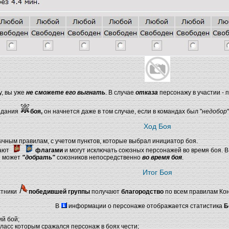
у, вы уже
не сможете его выгнать
. В случае
отказа
персонажу в участии - 
идания
боя,
он начнется даже в том случае, если в командах был "
недобор
"
Ход Боя
чным правилам, с учетом пунктов, которые выбрал инициатор боя.
дают
флагами
и могут исключать союзных персонажей во время боя. В
ы может
"добрать"
союзников непосредственно
во время боя
.
Итог Боя
стники
победившей группы
получают
благородство
по всем правилам Ко
В
информации о персонаже отображается статистика
Б
й бой;
ласс которым сражался персонаж в боях чести;