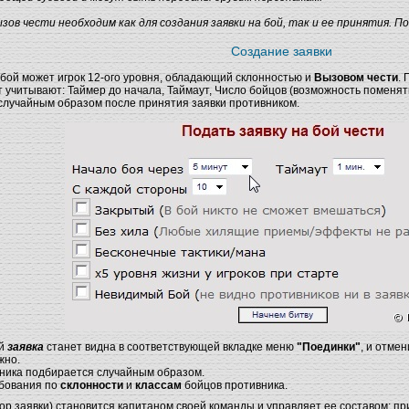
зов чести необходим как для создания заявки на бой, так и ее принятия. П
Создание заявки
 бой может игрок 12-ого уровня, обладающий склонностью и
Вызовом чести
.
 учитывают: Таймер до начала, Таймаут, Число бойцов (возможность поменять
случайным образом после принятия заявки противником.
ий
заявка
станет видна в соответствующей вкладке меню
"Поединки"
, и отме
жно.
ника подбирается случайным образом.
ебования по
склонности
и
классам
бойцов противника.
ор заявки) становится капитаном своей команды и управляет ее составом: п