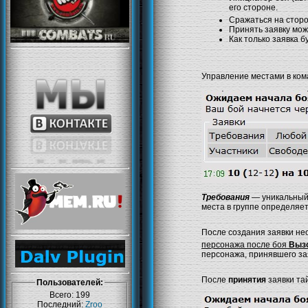
его стороне.
Сражаться на стор
Принять заявку мож
Как только заявка 
Управление местами в ком
Требования
— уникальный 
места в группе определяет
После создания заявки не
персонажа после боя
Вызо
персонажа, принявшего за
После
принятия
заявки т
Пользователей:
Всего: 199
Последний:
Zroo