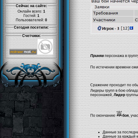
Сейчас на сайте:
Онлайн всего:
1
Гостей:
1
Пользователей:
0
Сегодня посетили:
Счетчики:
Приняв
персонажа в групп
По истечении времени ож
Сражение проходит по обы
Лидеры групп в бою обла
персонажей,
Лидер
групп
По окончанию
боя
, уча
Данные за последни
Данные за каждый к