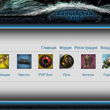
Главная
|
Форум
|
Регистрация
|
Вход
лекции
Квесты
PVP Бои
Путь
Ангелы
Гор