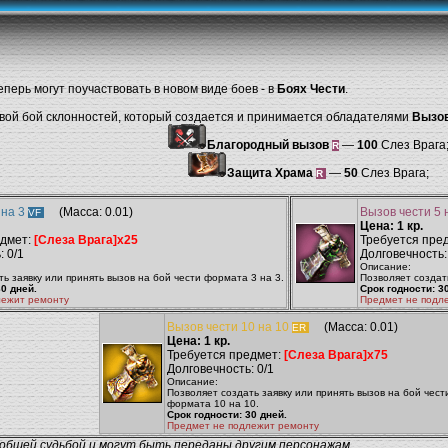
еперь могут поучаствовать в новом виде боев - в
Боях Чести
.
овой бой склонностей, который создается и принимается обладателями
Вызов
Благородный вызов
—
100
Слез Врага
R
Защита Храма
—
50
Слез Врага;
R
 на 3
(Масса: 0.01)
Вызов чести 5 
VF
Цена: 1 кр.
едмет:
[Слеза Врага]x25
Требуется пре
: 0/1
Долговечность:
Описание:
ь заявку или принять вызов на бой чести формата 3 на 3.
Позволяет создать
30 дней.
Срок годности: 3
лежит ремонту
Предмет не подл
Вызов чести 10 на 10
(Масса: 0.01)
ER
Цена: 1 кр.
Требуется предмет:
[Слеза Врага]x75
Долговечность: 0/1
Описание:
Позволяет создать заявку или принять вызов на бой чест
формата 10 на 10.
Срок годности: 30 дней.
Предмет не подлежит ремонту
 общей судьбой и могут быть переданы другим персонажам.