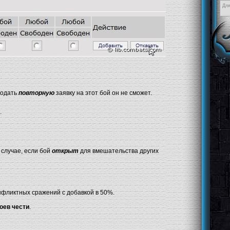
Для
подать
повторную
заявку на этот бой он не сможет.
.
 случае, если бой
открыт
для вмешательства других
нфликтных сражений с добавкой в 50%.
оев чести
.