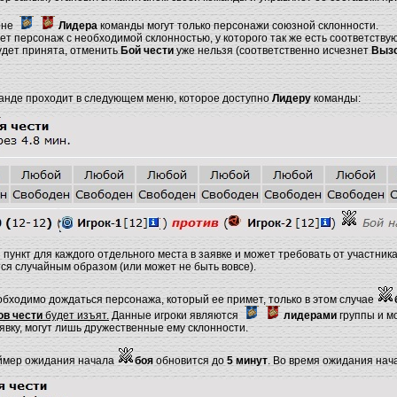
оне
Лидера
команды могут только персонажи союзной склонности.
ет персонаж с необходимой склонностью, у которого так же есть соответств
будет принята, отменить
Бой чести
уже нельзя (соответственно исчезнет
Вызо
анде проходит в следующем меню, которое доступно
Лидеру
команды:
пункт для каждого отдельного места в заявке и может требовать от участни
ся случайным образом (или может не быть вовсе).
обходимо дождаться персонажа, который ее примет, только в этом случае
в чести
будет изъят.
Данные игроки являются
лидерами
группы и м
явку, могут лишь дружественные ему склонности.
аймер ожидания начала
боя
обновится до
5 минут
. Во время ожидания на