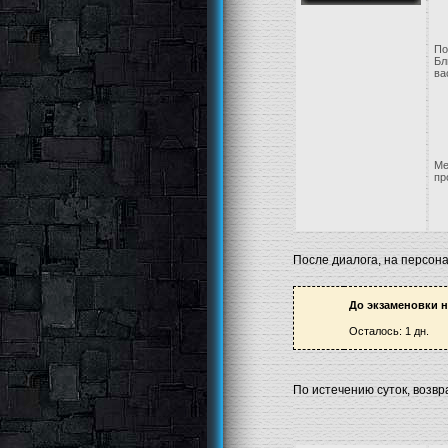
По
Бл
ва
Ме
пр
После диалога, на персон
До экзаменовки н
Осталось: 1 дн.
По истечению суток, возв