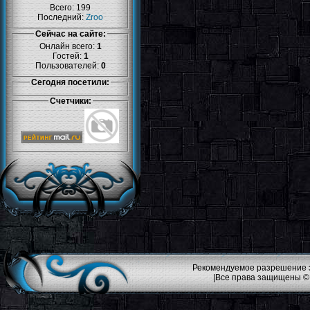
Всего: 199
Последний:
Zroo
Сейчас на сайте:
Онлайн всего:
1
Гостей:
1
Пользователей:
0
Сегодня посетили:
Счетчики:
Рекомендуемое разрешение эк
|Все права защищены ©