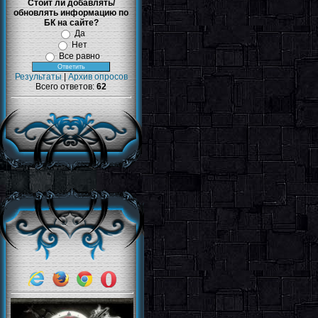
Стоит ли добавлять/
обновлять информацию по
БК на сайте?
Да
Нет
Все равно
Результаты
|
Архив опросов
Всего ответов:
62