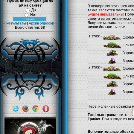
Нужна ли информация по
БК на сайте?
В пещере встречаются лов
Да
также являются местами п
Будьте внимательны!
Помни
Нет
смерти вы автоматически 
Ловушки максимально сним
Результаты
|
Архив опросов
жизни больше тысячи.
Всего ответов:
58
1 этаж -
Скопле
Слизко
Заросш
Заросш
2 этаж -
Скопле
Слизко
Заросш
Заросш
Перечисленные объекты мо
Тяжёлых травм
, свитков
Грибах
. При выходе из п
Дополнительные объект