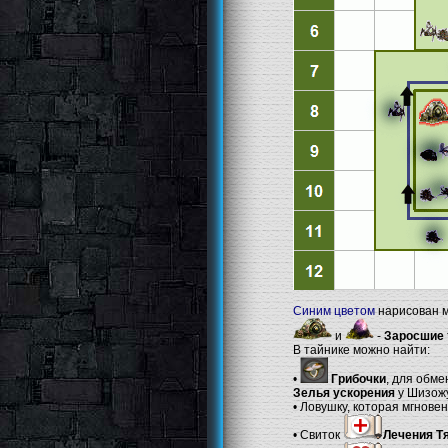
Синим цветом
нарисован м
и
-
Заросшие 
В тайнике можно найти:
•
Грибочки
, для обме
Зелья ускорения
у Шизожук
• Ловушку, которая мгновен
• Свиток
Лечения Т