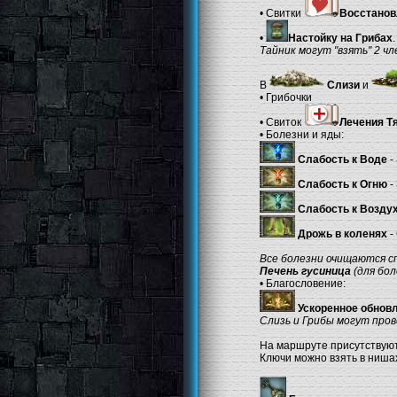
• Свитки
Восстанов
•
Настойку на Грибах
.
Тайник могут "взять" 2 ч
В
Слизи
и
• Грибочки
• Свиток
Лечения Т
• Болезни и яды:
Слабость к Воде
-
Слабость к Огню
-
Слабость к Возду
Дрожь в коленях
-
Все болезни очищаются с
Печень гусиница
(для бол
• Благословение:
Ускоренное обнов
Слизь и Грибы могут пров
На маршруте присутствую
Ключи можно взять в нишах