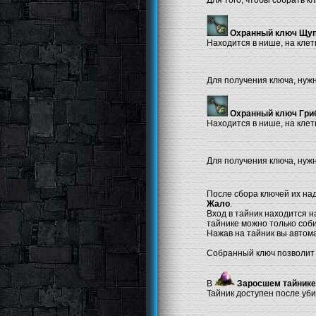
Охранный ключ Щу
Находится в нише, на клет
Для получения ключа, нуж
Охранный ключ Гри
Находится в нише, на клетк
Для получения ключа, нуж
После сбора ключей их над
Жало
.
Вход в тайник находится на
тайнике можно только соби
Нажав на тайник вы автом
Собранный ключ позволит
В
Заросшем тайнике
Тайник доступен после уб