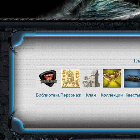
Гл
Библиотека
Персонаж
Клан
Коллекции
Квесты