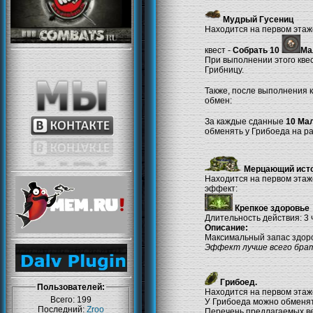
Мудрый Гусениц
Находится на первом этаже
квест -
Собрать 10
Ма
При выполнении этого кве
Грибницу.
Также, после выполнения 
обмен:
За каждые сданные
10 Ма
обменять у Грибоеда на р
Мерцающий исто
Находится на первом этаж
эффект:
Крепкое здоровье
Длительность действия: 3 ч
Описание:
Максимальный запас здор
Эффект лучше всего брат
Грибоед.
Пользователей:
Находится на первом этаже
Всего: 199
У Грибоеда можно обменять
Последний:
Zroo
Перечень предлагаемых в