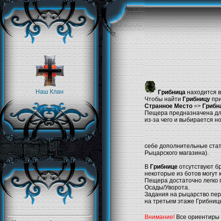
Наш Клан
Грибница
находится 
Чтобы найти
Грибницу
при
Странное Место
=>
Грибн
Пещера предназначена для
из-за чего и выбирается н
себе дополнительные ста
Рыцарского магазина).
В
Грибнице
отсутствуют бр
некоторые из ботов могут 
Пещера достаточно легко п
Осады/Уворота.
Задания на рыцарство перв
на третьем этаже Грибниц
Внимание!
Все ориентиры