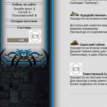
(закладка "Грибоед").
Сейчас на сайте:
Онлайн всего:
1
Гостей:
1
Чудодейственная 
Пользователей:
0
Находится на втором этаже
Сегодня посетили:
Доступна для нажатия каж
Счетчики:
каждому нажавшему.
При выходе из подземелья
Заросший тайник.
Находится на втором этаже
Данный тайник нужен для 
Грибоножки), в один (Прох
Таинственный Су
Находится на третьем этаж
Для прохода к нему нужно
Более подробно об этом на