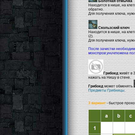
Болотная отмычка
Находится в нише, на клет
обратно.
Для получения ключа, нужно
Скользский ключ
Находится в нише, на клет
i2).
Для получения ключа, нужно
После зачистки необходим
монстров уничтожена по
Грибоед
живёт в З
нажать на Нишу в стене.
Грибоед
может обменять
Предметы Грибницы
.
3 вариант
- быстрое прохо