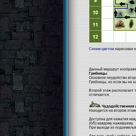
Синим цветом
нарисован м
Данный маршрут изображён
Грибницы
.
Основное неудобство второ
Грибницы, но если вы не н
Второй этаж располагает т
отличается.
Чудодейственная 
Находится на втором этаже
Доступна для нажатия каж
(0/5) каждому нажавшему.
При выходе из подземелья
Для того, чтобы собрать к