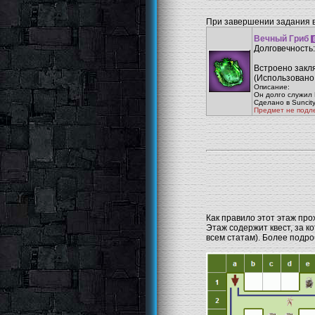
При завершении задания 
Вечный Гриб
Долговечность:
Встроено закл
(Использовано:
Описание:
Он долго служил
Сделано в Suncit
Предмет не подл
Как правило этот этаж прох
Этаж содержит квест, за к
всем статам). Более подро