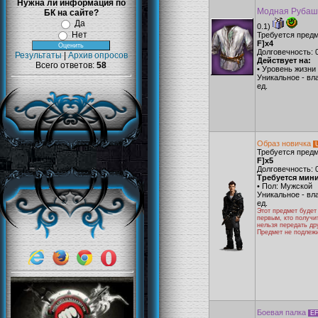
Нужна ли информация по
Модная Руба
БК на сайте?
Да
0.1)
Нет
Требуется пред
F]x4
Долговечность: 
Результаты
|
Архив опросов
Действует на:
Всего ответов:
58
• Уровень жизни 
Уникальное - вл
ед.
Образ новичка
Требуется пред
F]x5
Долговечность: 
Требуется мин
• Пол: Мужской
Уникальное - вл
ед.
Этот предмет будет
первым, кто получи
нельзя передать др
Предмет не подлеж
Боевая палка
E