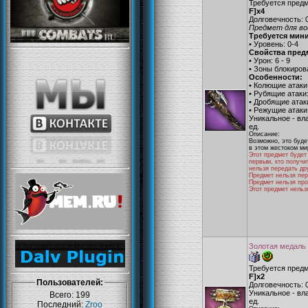
Требуется пред
F]x4
Долговечность: 
Предмет для во
Требуется мин
• Уровень: 0-4
Свойства пред
• Урон: 6 - 9
• Зоны блокиров
Особенности:
• Колющие атаки
• Рубящие атаки
• Дробящие атак
• Режущие атаки
Уникальное - вл
ед.
Описание:
Возможно, это буд
в этом жестоком ми
Этот предмет будет
первым, кто получи
нельзя передать др
Предмет нельзя пе
Предмет нельзя про
Этот предмет нельз
Золотая медаль
Требуется пред
F]x2
Пользователей:
Долговечность: 
Уникальное - вл
Всего: 199
ед.
Последний:
Zroo