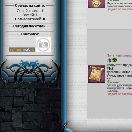
Описание:
Медаль в честь ок
Сейчас на сайте:
повысит вам самооц
Предмет не подлеж
Онлайн всего:
1
Гостей:
1
Пользователей:
0
Сегодня посетили:
Счетчики:
Почетный дипл
Требуется пред
F]x2
Долговечность: 
Уникальное - вл
ед.
Описание:
Диплом удостоверяе
Университета. Боль
Сувенир.
Предмет не подлеж