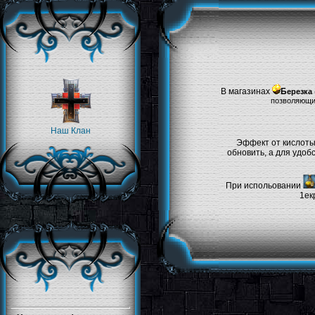
В магазинах
Б
ерезка
позволяющие
Наш Клан
Эффект от кислоты
обновить, а для удоб
При испольовании
1ек