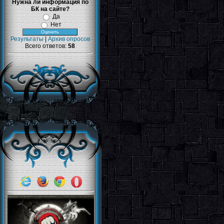
Нужна ли информация по
БК на сайте?
Да
Нет
Результаты
|
Архив опросов
Всего ответов:
58