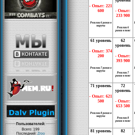
уровень
- Опыт: 221
600
- Опыт:
233 900
Регалии 6 ранга в
наручи
Регалии 6
ранга в пояс
61 уровень
62
уровень
- Опыт: 374
200
- Опыт:
393 900
Регалии 7 ранга в
наручи
Регалии 7
ранга в пояс
71 уровень
72
уровень
- Опыт: 621
500
- Опыт:
653 500
Регалии 8 ранга в
наручи
Регалии 8
ранга в пояс
Пользователей:
Всего: 199
81 уровень
82
Последний:
Zroo