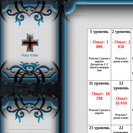
1 уровень
2 уровень
- Опыт: 1
- Опыт: 2
000
050
Наш Клан
Регалии 1 ранга в
Регалии 1
наручи
ранга в пояс
Доступ на 1-3
этажи пещеры
Эма
11 уровень
12
уровень
- Опыт: 14
290
- Опыт:
16 010
Регалии 2 ранга в
наручи
Регалии 2
ранга в пояс
21 уровень
22
уровень