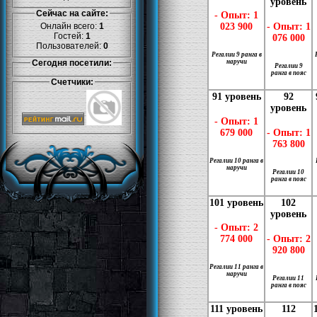
уровень
Сейчас на сайте:
- Опыт: 1
023 900
- Опыт: 1
Онлайн всего:
1
Гостей:
1
076 000
Пользователей:
0
Регалии 9 ранга в
Сегодня посетили:
наручи
Регалии 9
ранга в пояс
Счетчики:
91 уровень
92
уровень
- Опыт: 1
679 000
- Опыт: 1
763 800
Регалии 10 ранга в
наручи
Регалии 10
ранга в пояс
101 уровень
102
уровень
- Опыт: 2
774 000
- Опыт: 2
920 800
Регалии 11 ранга в
наручи
Регалии 11
ранга в пояс
111 уровень
112