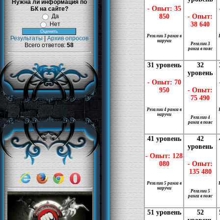
Нужна ли информация по
- Опыт: 35
БК на сайте?
Да
850
- Опыт:
Нет
38 640
Регалии 3 ранга в
Результаты
|
Архив опросов
наручи
Регалии 3
Всего ответов:
58
ранга в пояс
31 уровень
32
уровень
- Опыт: 70
950
- Опыт:
75 490
Регалии 4 ранга в
наручи
Регалии 4
ранга в пояс
41 уровень
42
уровень
- Опыт: 128
080
- Опыт:
135 480
Регалии 5 ранга в
наручи
Регалии 5
ранга в пояс
51 уровень
52