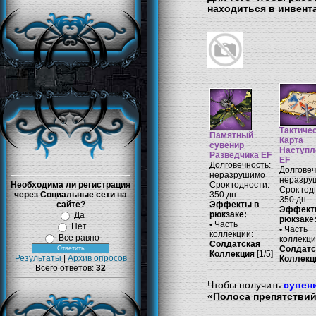
находиться в инвент
Тактиче
Памятный
Карта
сувенир
Наступл
Разведчика EF
EF
Долговечность:
Долговеч
неразрушимо
неразру
Необходима ли регистрация
Срок годности:
Срок год
через Социальные сети на
350 дн.
350 дн.
сайте?
Эффекты в
Эффект
рюкзаке:
Да
рюкзаке
•
Часть
Нет
•
Часть
коллекции:
Все равно
коллекци
Солдатская
Солдатс
Коллекция
[1/5]
Результаты
|
Архив опросов
Коллекц
Всего ответов:
32
Чтобы получить
сувен
«Полоса препятстви