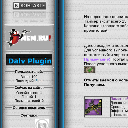
На персонаже появитс
Таймер висит всего 15
Капюшон главного заб
препятствий.
Далее входим в порта
Для успешного выполн
портал и выйти через н
Примечание:
Портал м
После успешного выпо
Пользователей:
Всего: 199
Отчитываемся о усп
Последний:
Zroo
Получаем:
Сейчас на сайте:
Онлайн всего:
1
Гостей:
1
Памятный
Пользователей:
0
Долговечн
Срок годно
Сегодня посетили:
Эффекты 
•
Часть ко
Счетчики: