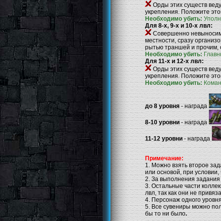
Орды этих существ веду
укрепления. Положите это
Необходимо убить:
Упол
Для 8-х, 9-х и 10-х лвл:
Совершенно невыносимы
местности, сразу организ
рытью траншей и прочим, 
Необходимо убить:
Главн
Для 11-х и 12-х лвл:
Орды этих существ веду
укрепления. Положите это
Необходимо убить:
Коман
до 8 уровня
- награда
8-10 уровни
- награда
11-12 уровни
- награда
Примечание:
1. Можно взять второе зад
или основой, при условии,
2. За выполнения задания
3. Остальные части колле
лвл, так как они не привяз
4. Персонаж одного уровн
5. Все сувениры можно по
бы то ни было
.