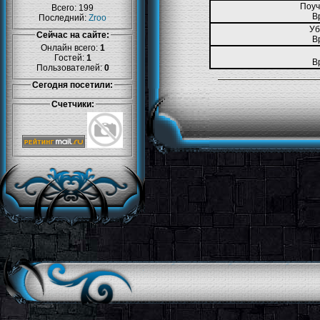
Поуч
Всего: 199
В
Последний:
Zroo
Уб
Сейчас на сайте:
В
Онлайн всего:
1
Гостей:
1
В
Пользователей:
0
Сегодня посетили:
Счетчики: