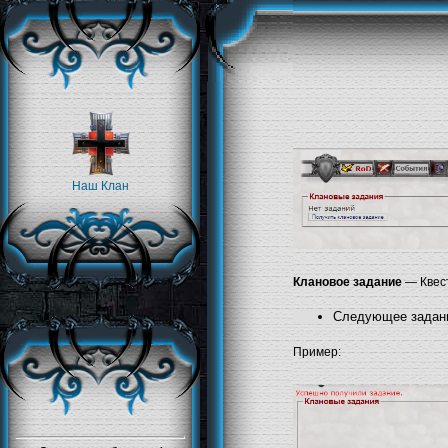
Наш Клан
Клановое задание
— Квест
Следующее задание
Пример: