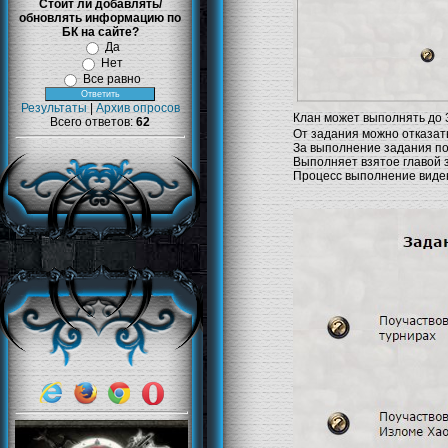
Стоит ли добавлять/
обновлять информацию по
БК на сайте?
Да
Нет
Все равно
Результаты
|
Архив опросов
Клан может выполнять до 
Всего ответов:
62
От задания можно отказат
За выполнение задания по
Выполняет взятое главой з
Процесс выполнение виден