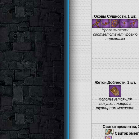
Оковы Сущности, 1 шт.
Уровень оковы
соответствует уровню
персонажа
Жетон Доблести, 1 шт.
Используется для
покупки плащей в
турнирном магазине
Свитки проклятий, 1
Свиток омер