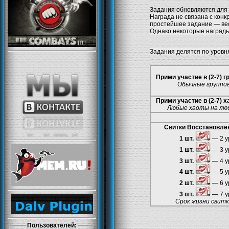
Задания обновляются для 
Награда не связана с конк
простейшее задание — ве
Однако некоторые награды
Задания делятся по уровн
Прими участие в (2-7) 
Обычные группо
Прими участие в (2-7) 
Любые хаоты на лю
Свитки Восстановле
1 шт.
— 2 у
1 шт.
— 3 у
3 шт.
— 4 у
4 шт.
— 5 у
2 шт.
— 6 у
3 шт.
— 7 у
Срок жизни свитк
Пользователей: