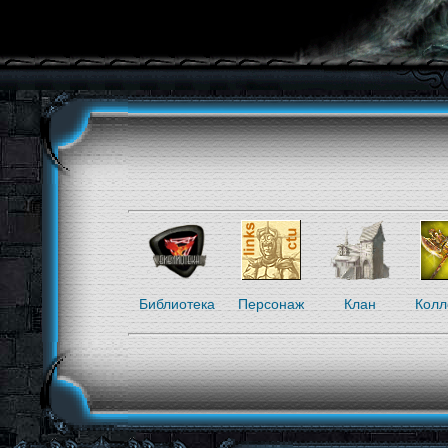
Библиотека
Персонаж
Клан
Колл