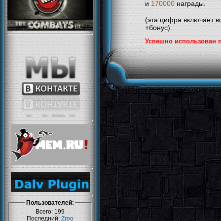
и
170000
награды.
(эта цифра включает 
+бонус).
Успешно использован п
Пользователей:
Всего: 199
Последний:
Zroo