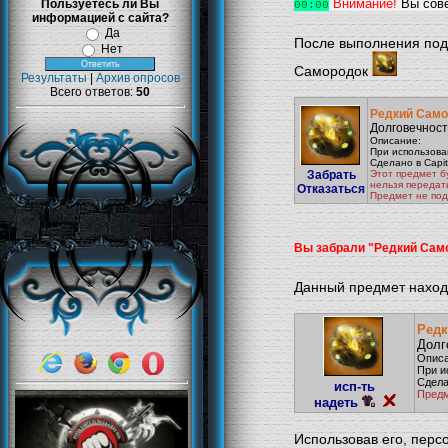
Внимание!
Вы сове
Пользуетесь ли Вы
00:00
информацией с сайта?
Да
После выполнения по
Нет
Самородок
Результаты
|
Архив опросов
Всего ответов:
50
Редкий Само
Долговечность
Описание:
При использова
Сделано в Capita
Забрать
Этот предмет б
нельзя передат
Отказаться
Предмет не под
Вы забрали "Редкий Сам
Данный предмет наход
Редк
Долг
Описа
При и
Сделан
исп-ть
Предм
надеть
Использовав его, перс