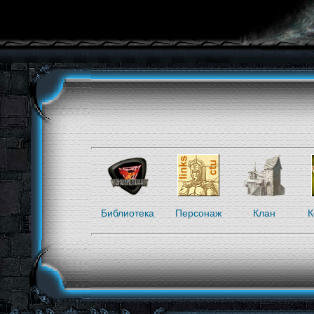
Библиотека
Персонаж
Клан
К