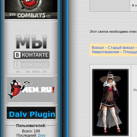
В е
Этот свиток необходимо отве
Вокзал – Старый вокзал
Умиротворения – Площад
Из
Пользователей:
Всего: 199
Последний:
Zroo