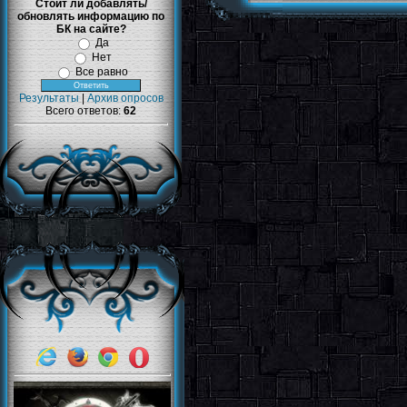
Стоит ли добавлять/
обновлять информацию по
БК на сайте?
Да
Нет
Все равно
Результаты
|
Архив опросов
Всего ответов:
62