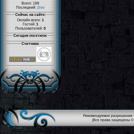
Всего: 199
Последний:
Zroo
Сейчас на сайте:
Онлайн всего:
1
Гостей:
1
Пользователей:
0
Сегодня посетили:
Счетчики:
Рекомендуемое разрешение эк
|Все права защищены ©