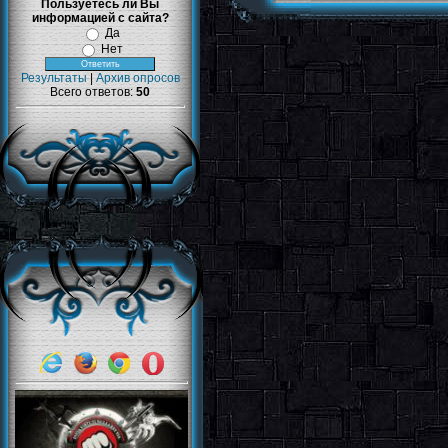
Пользуетесь ли Вы
информацией с сайта?
Да
Нет
Результаты
|
Архив опросов
Всего ответов:
50