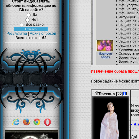
Стоит ли добавлять/
обновлять информацию по
БК на сайте?
Да
Нет
Все равно
Результаты
|
Архив опросов
Всего ответов:
62
Извлечение образа прош
Новое задание можно взя
Лэскана
[??]
Я ч
вижу
гово
•
А 
Да!