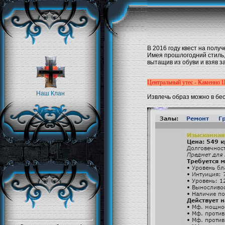
В 2016 году
квест на полу
Имея прошлогодний стиль,
вытащив из обуви и взяв з
Центральный утес - Каменно 
Наш Клан
Извлечь образ можно в бе