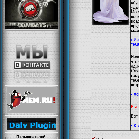
обу
уда
Мог
вся
воз
при
ска
•
Ин
тебя
Нич
что
оди
Слу
ком
теб
пот
•
Хо
Вы 
Вот 
•
Кт
Пользователей: