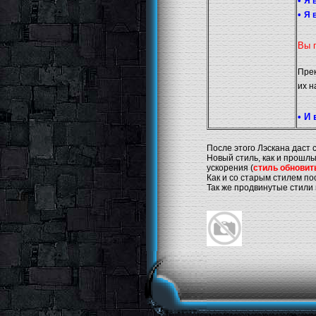
•
Я 
•
Я 
Вы 
Прек
их н
• И
После этого Лэскана даст
Новый стиль, как и прошл
ускорения (
стиль обновит
Как и со старым стилем по
Так же продвинутые стили