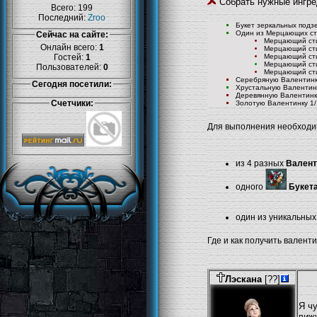
Собрать нужные ингр
Всего: 199
Последний:
Zroo
Букет зеркальных под
Один из Мерцающих с
Сейчас на сайте:
Мерцающий сти
Онлайн всего:
1
Мерцающий сти
Гостей:
1
Мерцающий сти
Мерцающий сти
Пользователей:
0
Мерцающий сти
Серебряную Валентин
Сегодня посетили:
Хрустальную Валенти
Деревянную Валентин
Счетчики:
Золотую Валентинку
1/
Для выполнения необходимо
из 4 разных
Валент
одного
Букет
один из уникальны
Где и как получить валент
Лэскана
[??]
Я ч
вижу