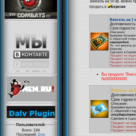
Вексель на 50 кр. можно пр
продать в
Березке
Вексель на 1 
Долговечность:
Срок годности: 
Описание:
Бумажка безупре
С обратной стор
еврокредит
.
То, что вексель у
Березку.
Сделано в Capital 
Предмет не подл
Предмет нельзя 
Предмет нельзя 
Предмет устарел
Вы продали "Вексе
№0000000000.
Вексель на 
Долговечност
Срок годности
Описание:
Бумажка высоча
С обратной сто
государствен
Сделано в
Capita
Предмет не под
Пользователей:
Предмет нельзя
Всего: 199
Предмет нельз
Последний:
Zroo