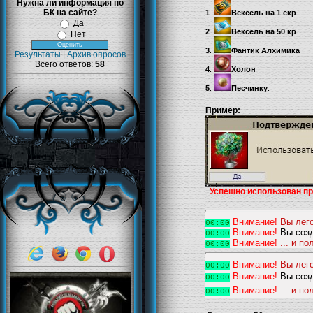
Нужна ли информация по
БК на сайте?
1
.
Вексель на 1 екр
Да
2
.
Вексель на 50 кр
Нет
3
.
Фантик Алхимика
Результаты
|
Архив опросов
Всего ответов:
58
4
.
Холон
5
.
Песчинку
.
Пример:
Успешно использован пр
Внимание!
Вы лего
00:00
Внимание!
Вы созд
00:00
Внимание!
... и п
00:00
Внимание!
Вы лего
00:00
Внимание!
Вы созд
00:00
Внимание!
... и п
00:00