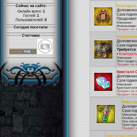
Сейчас на сайте:
Благодать 
Долговечнос
Онлайн всего:
1
Срок годнос
Гостей:
1
Продолжите
Пользователей:
0
Описание:
Использовав 
Сегодня посетили:
Предмет не 
Счетчики:
Вневремен
Долговечнос
Срок годнос
Требуется
•
Благодать
Описание:
Этот сундук 
Предмет не 
Кристалл
Долговечнос
Срок годнос
Описание:
Кристалл исп
Предмет не 
Предмет нел
Миксту
Долговеч
Срок год
Описание
Особое, л
Оно спос
Срок годн
Предмет 
Свиток рассеянн