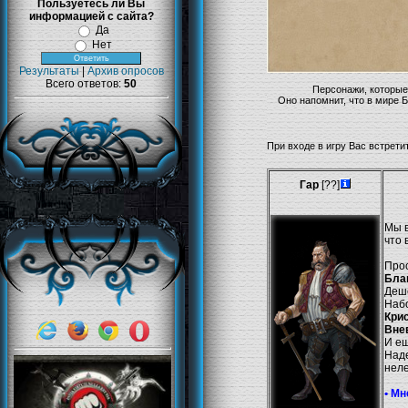
Пользуетесь ли Вы
информацией с сайта?
Да
Нет
Результаты
|
Архив опросов
Всего ответов:
50
Персонажи, которые 
Оно напомнит, что в мире Б
При входе в игру Вас встрети
Гар
[??]
Мы в
что 
Прос
Бла
Деше
Набо
Кри
Вне
И ещ
Наде
неле
• Мн