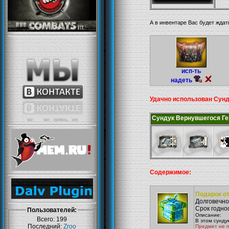
А в инвентаре Вас будет ждат
исп-ть
надеть
Удачно использован Сун
Сундук Вернувшегося Ге
Содержимое:
Подарок о
Долговечнос
Срок годнос
Пользователей:
Описание:
Всего: 199
В этом сунду
Последний:
Zroo
Предмет не 