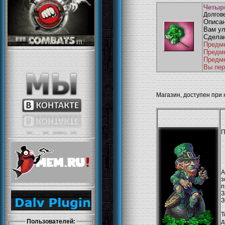
Четыр
Долгове
Описан
Вам ул
Сделан
Предме
Предме
Предме
Вы пер
Магазин, доступен при
П
А
з
п
З
З
Т
д
Пользователей: