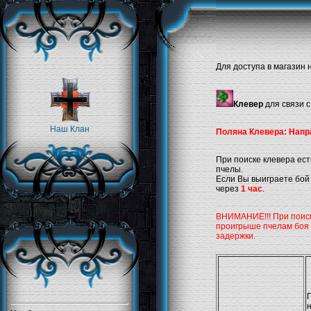
Для доступа в магазин
Клевер
для связи 
Наш Клан
Поляна Клевера: Направ
При поиске клевера ест
пчелы.
Если Вы выиграете бой 
через
1 час
.
ВНИМАНИЕ!!! При поиске
проигрыше пчелам боя 
задержки.
П
н