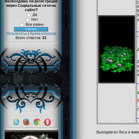
Необходима ли регистрация
с
через Социальные сети на
п
сайте?
В
Да
б
Нет
у
Все равно
•
Результаты
|
Архив опросов
•
Всего ответов:
32
В
г
•
П
•
Выходим из Леса и жме