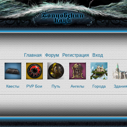
Главная
|
Форум
|
Регистрация
|
Вход
Квесты
PVP Бои
Путь
Ангелы
Города
Здани