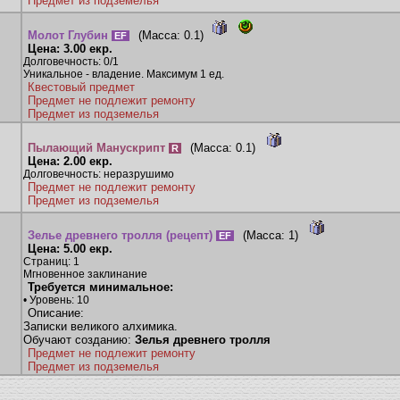
Предмет из подземелья
Молот Глубин
(Масса:
0.1
)
EF
Цена: 3.00 екр.
Долговечность: 0/1
Уникальное - владение. Максимум 1 ед.
Квестовый предмет
Предмет не подлежит ремонту
Предмет из подземелья
Пылающий Манускрипт
(Масса:
0.1
)
R
Цена: 2.00 екр.
Долговечность: неразрушимо
Предмет не подлежит ремонту
Предмет из подземелья
Зелье древнего тролля (рецепт)
(Масса:
1
)
EF
Цена: 5.00 екр.
Страниц: 1
Мгновенное заклинание
Требуется минимальное:
• Уровень: 10
Описание:
Записки великого алхимика.
Обучают созданию:
Зелья древнего тролля
Предмет не подлежит ремонту
Предмет из подземелья