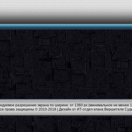
ндуемое разрешение экрана по ширине: от 1360 px (минимальное не менее 1
Все права защищены © 2010-2018 |
Дизайн от ИТ-отдел клана Вершители Суд