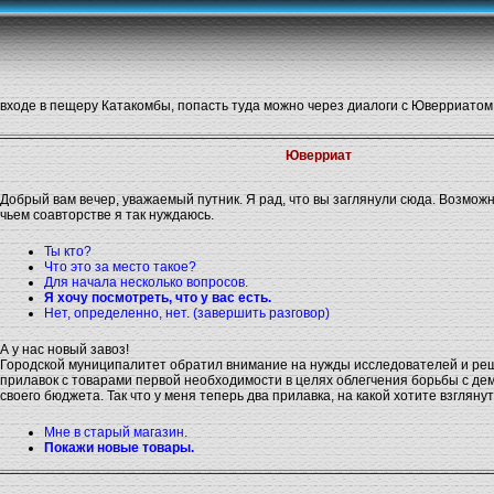
 входе в пещеру Катакомбы, попасть туда можно через диалоги с Юверриатом
Юверриат
Добрый вам вечер, уважаемый путник. Я рад, что вы заглянули сюда. Возможно,
чьем соавторстве я так нуждаюсь.
Ты кто?
Что это за место такое?
Для начала несколько вопросов.
Я хочу посмотреть, что у вас есть.
Нет, определенно, нет. (завершить разговор)
А у нас новый завоз!
Городской муниципалитет обратил внимание на нужды исследователей и ре
прилавок с товарами первой необходимости в целях облегчения борьбы с д
своего бюджета. Так что у меня теперь два прилавка, на какой хотите взгляну
Мне в старый магазин.
Покажи новые товары.