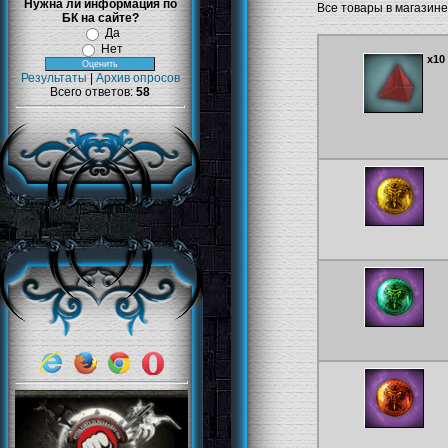
Нужна ли информация по
Все товары в магазине
БК на сайте?
Да
Нет
x10
Результаты
|
Архив опросов
Всего ответов:
58