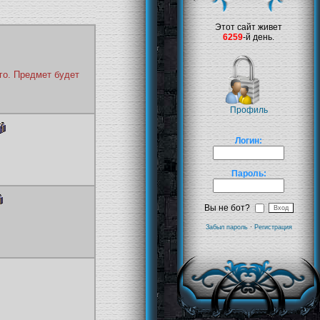
Этот сайт живет
6259
-й день.
го. Предмет будет
Профиль
Логин:
Пароль:
Вы не бот?
Забыл пароль
·
Регистрация