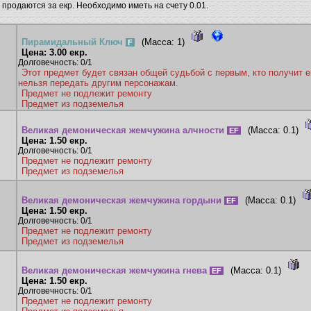
 продаются за екр. Необходимо иметь на счету 0.01.
Пирамидальный Ключ
(Масса:
1
)
F
Цена: 3.00 екр.
Долговечность: 0/1
Этот предмет будет связан общей судьбой с первым, кто получит е
нельзя передать другим персонажам.
Предмет не подлежит ремонту
Предмет из подземелья
Великая демоническая жемчужина алчности
(Масса:
0.1
)
EF
Цена: 1.50 екр.
Долговечность: 0/1
Предмет не подлежит ремонту
Предмет из подземелья
Великая демоническая жемчужина гордыни
(Масса:
0.1
)
EF
Цена: 1.50 екр.
Долговечность: 0/1
Предмет не подлежит ремонту
Предмет из подземелья
Великая демоническая жемчужина гнева
(Масса:
0.1
)
EF
Цена: 1.50 екр.
Долговечность: 0/1
Предмет не подлежит ремонту