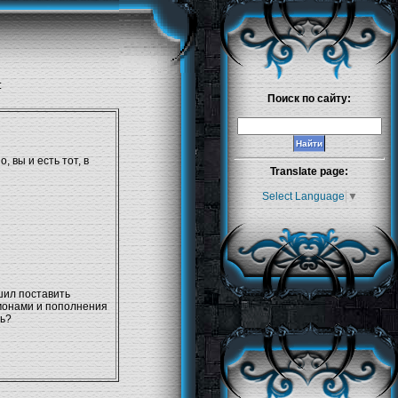
:
Поиск по сайту:
 вы и есть тот, в
Translate page:
Select Language
▼
шил поставить
емонами и пополнения
ть?