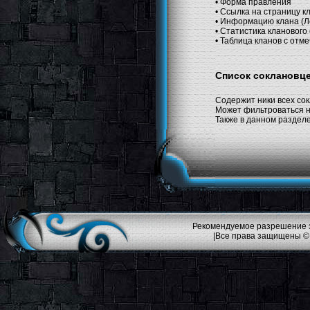
• Форма правления
• Ссылка на страницу к
• Информацию клана (Ле
• Статистика кланового
• Таблица кланов с от
Список соклановц
Содержит ники всех сок
Может фильтроваться на
Также в данном разделе
Рекомендуемое разрешение эк
|Все права защищены ©