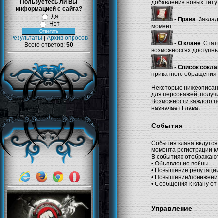
Пользуетесь ли Вы
добавление новых титу
информацией с сайта?
Да
-
Права
. Закла
Нет
момент.
Результаты
|
Архив опросов
-
О клане
. Ста
Всего ответов:
50
возможностях доступны
-
Список сокла
приватного обращения к
Некоторые нижеописанн
для персонажей, получ
Возможности каждого п
назначает Глава.
События
События клана ведутся о
момента регистрации кл
В событиях отображают
• Объявление войны
• Повышение репутации
• Повышение/понижения 
• Сообщения к клану от
Управление