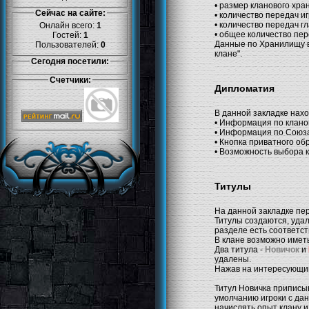
• размер кланового хра
Сейчас на сайте:
• количество передач и
• количество передач г
Онлайн всего:
1
• общее количество пер
Гостей:
1
Данные по Хранилищу вс
Пользователей:
0
клане".
Сегодня посетили:
Счетчики:
Дипломатия
В данной закладке нахо
• Информация по клан
• Информация по Союз
• Кнопка приватного о
• Возможность выбора 
Титулы
На данной закладке пер
Титулы создаются, удал
разделе есть соответст
В клане возможно иметь
Два титула -
Новичок
и
удалены.
Нажав на интересующий
Титул Новичка приписыв
умолчанию игроки с дан
начислять опыт клану и