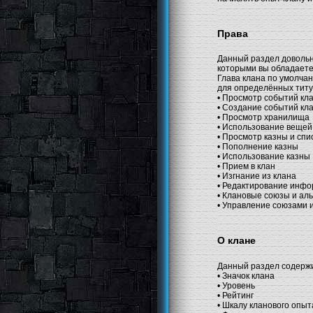
Права
Данный раздел довольно
которыми вы обладаете
Глава клана по умолча
для определённых титул
• Просмотр событий кл
• Создание событий кл
• Просмотр хранилища
• Использование вещей
• Просмотр казны и спи
• Пополнение казны
• Использование казны
• Прием в клан
• Изгнание из клана
• Редактирование инфо
• Клановые союзы и ал
• Управление союзами 
О клане
Данный раздел содержи
• Значок клана
• Уровень
• Рейтинг
• Шкалу кланового опыт