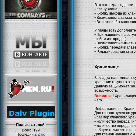
Эта закладка содержит:
• Казну клана
• Кнопку выхода из кла
• Возможность заказат
• Включение/отключение
У главы есть дополнит
• Приглашение на всту
любом из городов)
• Возможность выгнать 
• Кнопка передачи глав
• Редактирование стату
Хранилище
Закладка напоминает с
хранение какую-то вещь
Данную вещь может забр
возможность.
Внимание!
Хранилищем 
него.
Информация по Хранил
Для кланов нулевого ур
• размер кланового хра
• количество передач и
Пользователей:
• количество передач г
• общее количество пер
Всего: 199
Для кланов начиная с 4
Последний:
Zroo