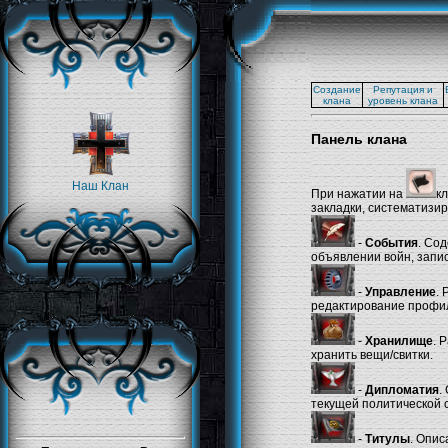
Создание
Репутация и
клана
уровень клана
Панель клана
Наш Клан
При нажатии на
к
закладки, систематиз
-
События
. Со
объявлении войн, запи
-
Управление
. 
редактирование профиле
-
Хранилище
. 
хранить вещи/свитки.
-
Дипломатия
.
текущей политической 
-
Титулы
. Опис