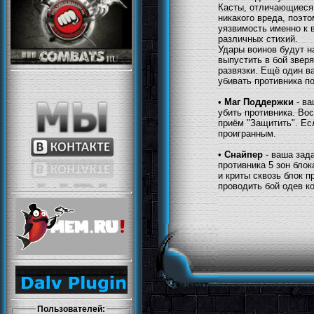
Касты, отличающиеся 
никакого вреда, поэто
уязвимость именно к 
различных стихий.
Удары воинов будут н
выпустить в бой зверя
развязки. Ещё один в
убивать противника п
•
Маг Поддержки
- ва
убить противника. Во
приём "Защитить". Ес
проигранным.
•
Снайпер
- ваша зада
противника 5 зон бло
и криты сквозь блок 
проводить бой одев к
Пользователей: