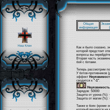
Общая
Экзам
информация
Наш Клан
Как и было сказано, э
которой предстоит отв
вопросы вы перейдёте
Вторая часть экзамен
бой с ботами.
Теперь рассмотрим по
У ботов-противников 
эффект
Неуязвимост
сводится к
"-1"
.
Неуязвимость
Зарядов: 50000
Защита от урона (%): 
Защита от магии (%):
Также в боях (кроме 
который вешается на 