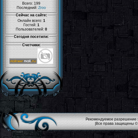
Всего: 199
Последний:
Zroo
Сейчас на сайте:
Онлайн всего:
1
Гостей:
1
Пользователей:
0
Сегодня посетили:
Счетчики:
Рекомендуемое разрешение эк
|Все права защищены ©