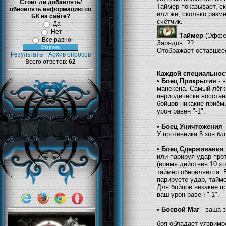
Стоит ли добавлять/
Таймер показывает, с
обновлять информацию по
или же, сколько разме
БК на сайте?
счётчик.
Да
Нет
Таймер
(Эффе
Все равно
Зарядов: ??
Отображает оставшеес
Результаты
|
Архив опросов
Всего ответов:
62
Каждой специальност
•
Боец Прикрытия
- 
манекена. Самый лёгки
периодически восстан
бойцов никакие приёмы
урон равен "-1".
•
Боец Уничтожения
-
У противника 5 зон бл
•
Боец Сдерживания
или парируя удар про
(время действия 10 х
таймер обновляется. Е
парируете удар, тайме
Для бойцов никакие пр
ваш урон равен "-1".
•
Боевой Маг
- ваша з
боя обладает уязвимо