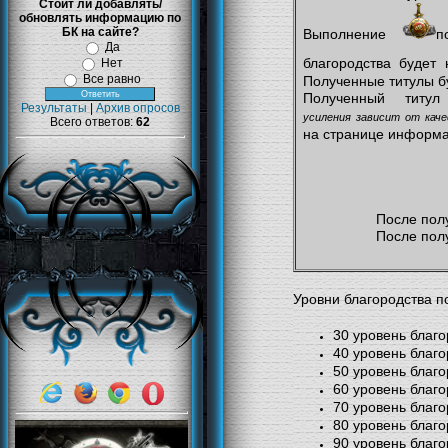
Стоит ли добавлять/
обновлять информацию по
БК на сайте?
Выполнение
п
Да
благородства будет
Нет
Все равно
Полученные титулы бу
Полученный титул
Результаты
|
Архив опросов
усиления зависит от кач
Всего ответов:
62
на странице информа
После полу
После полу
Уровни благородства п
30 уровень благо
40 уровень благо
50 уровень благ
60 уровень благ
70 уровень благо
80 уровень благо
90 уровень благо