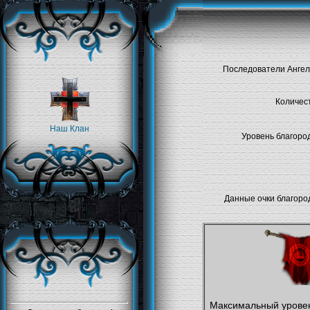
Последователи Ангел
Количес
Наш Клан
Уровень благород
Данные очки благоро
Максимальный урове