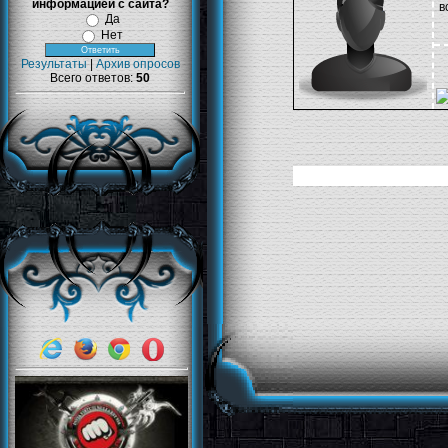
информацией с сайта?
в
Да
Нет
Результаты
|
Архив опросов
Всего ответов:
50