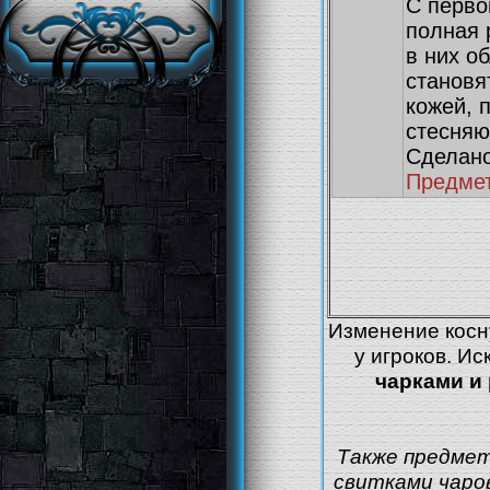
С перво
полная 
в них о
становя
кожей, 
стесняю
Сделано
Предмет
Изменение косн
у игроков. И
чарками и
Также предме
свитками чаров