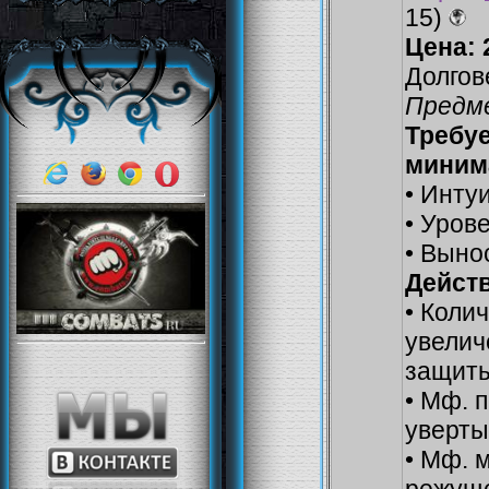
15)
Цена: 
Долгов
Предме
Требу
миним
• Инту
• Урове
• Выно
Действ
• Коли
увелич
защиты
• Мф. 
уверты
• Мф. 