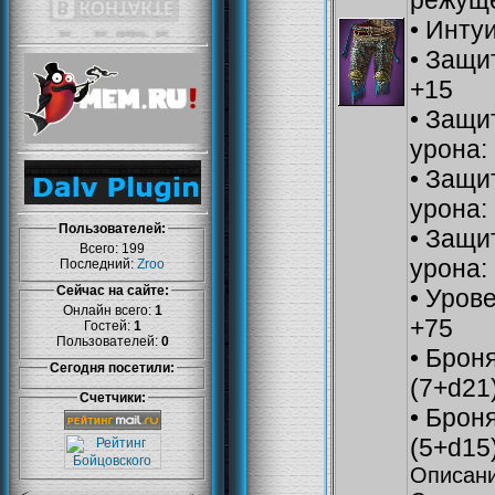
режуще
• Инту
• Защи
+15
• Защи
урона:
• Защи
урона:
Пользователей:
• Защи
Всего: 199
урона:
Последний:
Zroo
Сейчас на сайте:
• Уров
Онлайн всего:
1
+75
Гостей:
1
Пользователей:
0
• Броня
Сегодня посетили:
(7+d21
Счетчики:
• Броня
(5+d15
Описани