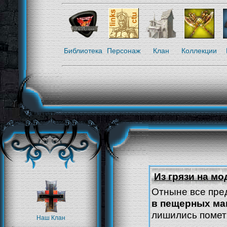
Библиотека
Персонаж
Клан
Коллекции
Из грязи на м
Отныне все пре
в пещерных ма
лишились помет
Наш Клан