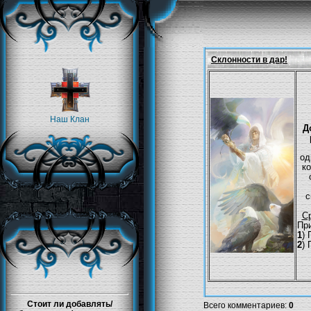
Склонности в дар!
Наш Клан
Д
од
к
с
Ср
При
1
)
2
)
Стоит ли добавлять/
Всего комментариев
:
0