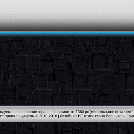
ндуемое разрешение экрана по ширине: от 1360 px (минимальное не менее 1
Все права защищены © 2010-2018 |
Дизайн от ИТ-отдел клана Вершители Суд
[TITLE]
[BODY]