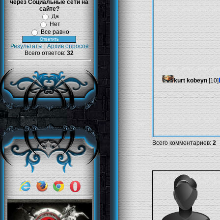
через Социальные сети на
сайте?
Да
Нет
Все равно
Результаты
|
Архив опросов
Всего ответов:
32
kurt kobeyn
[10]
Всего комментариев
:
2