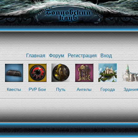
Главная
|
Форум
|
Регистрация
|
Вход
Квесты
PVP Бои
Путь
Ангелы
Города
Здани