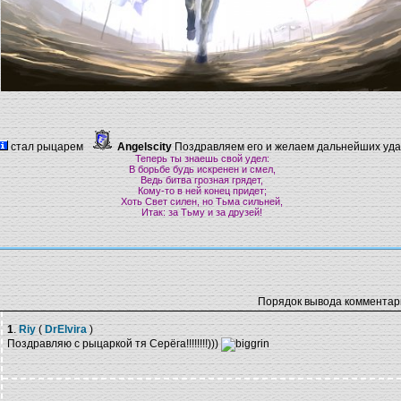
стал рыцарем
Angelscity
Поздравляем его и желаем дальнейших удач
Теперь ты знаешь свой удел:
В борьбе будь искренен и смел,
Ведь битва грозная грядет,
Кому-то в ней конец придет;
Хоть Свет силен, но Тьма сильней,
Итак: за Тьму и за друзей!
Порядок вывода комментар
1
.
Riy
(
DrElvira
)
Поздравляю с рыцаркой тя Серёга!!!!!!!!)))