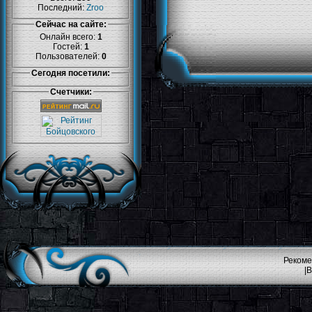
Последний:
Zroo
Сейчас на сайте:
Онлайн всего:
1
Гостей:
1
Пользователей:
0
Сегодня посетили:
Счетчики:
Рекоме
|