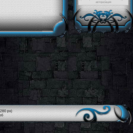
авторизация
280 px)
еб