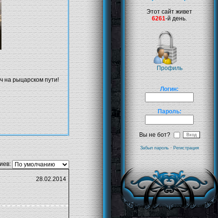
Этот сайт живет
6261
-й день.
Профиль
 на рыцарском пути!
Логин:
Пароль:
Вы не бот?
Забыл пароль
·
Регистрация
иев:
28.02.2014