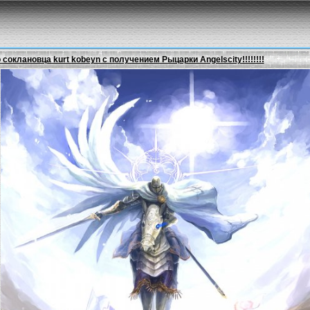
оклановца kurt kobeyn с получением Рыцарки Angelscity!!!!!!!!