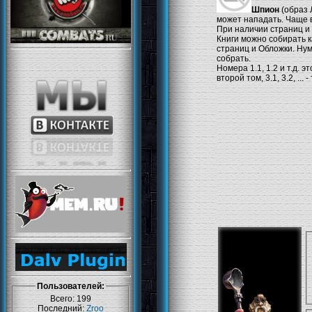
Шпион
(образ 
может нападать. Чаще в
При наличии страниц и
Книги можно собирать ка
страниц и Обложки. Нум
собрать.
Номера 1.1, 1.2 и т.д. э
второй том, 3.1, 3.2, ...
Пользователей:
Всего: 199
Последний:
Zroo