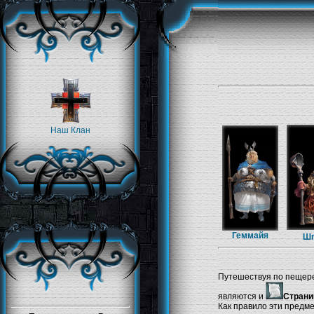
Наш Клан
Геммайя
Шп
Путешествуя по пещере
являются и
Страни
Как правило эти предме