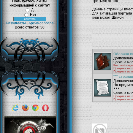
третьего этажа.
Пользуетесь ли Вы
информацией с сайта?
Данные страницы вмест
Да
для активации портала 
Нет
книг может
Шпион
.
Результаты
|
Архив опросов
Всего ответов:
50
Обложка к
Долговечнос
Сделано в Ang
Квестовый предм
Предмет не 
Предмет из 
*** страниц
Долговечнос
На предмет
***
Сделано в Ang
Предмет не 
Предмет из 