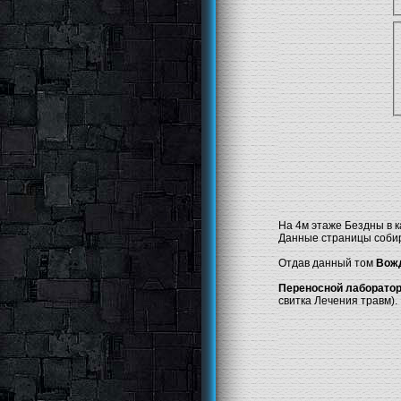
На 4м этаже Бездны в к
Данные страницы собир
Отдав данный том
Вож
Переносной лаборато
свитка Лечения травм).