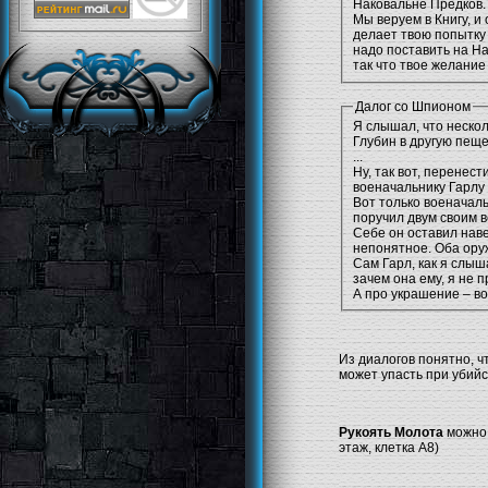
Наковальне Предков
Мы веруем в Книгу, и 
делает твою попытку 
надо поставить на На
так что твое желание
Далог со Шпионом
Я слышал, что неско
Глубин в другую пеще
...
Ну, так вот, перенес
военачальнику Гарлу
Вот только военачаль
поручил двум своим 
Себе он оставил нав
непонятное. Оба ору
Сам Гарл, как я слыша
зачем она ему, я не 
А про украшение – в
Из диалогов понятно, ч
может упасть при убийс
Рукоять Молота
можно 
этаж, клетка А8)