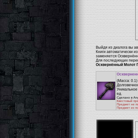
Выйдя из диалога вы а
Книги автоматически и
заменяется Осквернён
Для последующих перем
Осквернённый Молот 
Осквернен
(Масса: 0.1
Долговечнос
Уникальное 
ед.
Сделано в Ange
Квестовый пр
Предмет не п
Предмет из п