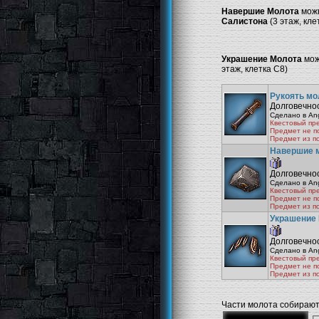
Навершие Молота
можн
Салистона
(3 этаж, кле
Украшение Молота
мож
этаж, клетка С8)
Рукоять мо
Долговечнос
Сделано в Ange
Квестовый пр
Предмет не п
Предмет из п
Навершие 
Долговечнос
Сделано в Ange
Квестовый пр
Предмет не п
Предмет из п
Украшение
Долговечнос
Сделано в Ange
Квестовый пр
Предмет не п
Предмет из п
Части молота собирают