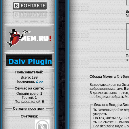
В
М
П
в
Пользователей:
Сборка Молота Глубин
Всего: 199
Последний:
Zroo
Встречающиеся на 3м 
Сейчас на сайте:
заброшенном этаже
Бе
В диалогах выясняется,
Онлайн всего:
1
необходимо собрать Мол
Гостей:
1
Пользователей:
0
Диалог с Вождём Бе
Сегодня посетили:
Ты хочешь пройти че
умереть.
Счетчики:
Но так, как ты один и
ты не сможешь им во
Все что тебе надо – 