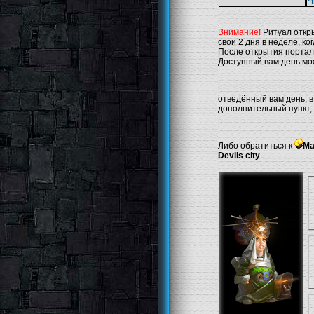
Ч
Внимание!
Ритуал откры
свои 2 дня в неделе, ко
После открытия портал
Доступный вам день м
отведённый вам день, в
дополнительный пункт,
Либо обратиться к
Ма
Devils city
.