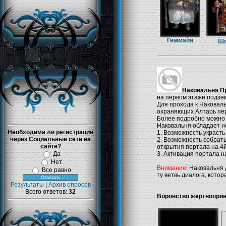
Геммайя
Шп
Наковальня П
на первом этаже подзе
Для прохода к Наковал
охраняющих Алтарь пе
Более подробно можно 
Наковальня обладает н
Необходима ли регистрация
1. Возможность украсть
через Социальные сети на
2. Возможность собрат
сайте?
открытия портала на 4
Да
3. Активация портала н
Нет
Внимание!
Наковальня 
Все равно
ту ветвь диалога, котор
Результаты
|
Архив опросов
Всего ответов:
32
Воровство жертвопри