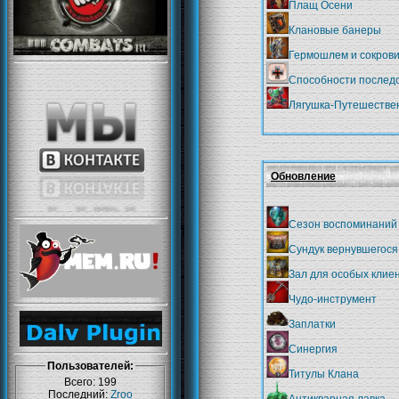
Плащ Осени
Клановые банеры
Гермошлем и сокров
Способности послед
Лягушка-Путешестве
Обновление
Сезон воспоминаний
Сундук вернувшегося
Зал для особых клие
Чудо-инструмент
Заплатки
Синергия
Пользователей:
Титулы Клана
Всего: 199
Последний:
Zroo