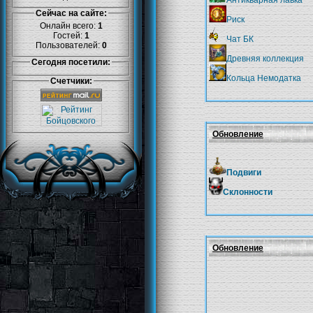
Антикварная лавка
Сейчас на сайте:
Риск
Онлайн всего:
1
Гостей:
1
Чат БК
Пользователей:
0
Древняя коллекция
Сегодня посетили:
Кольца Немодатка
Счетчики:
Обновление
Подвиги
Склонности
Обновление