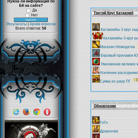
Нужна ли информация по
БК на сайте?
Да
Третий Круг Катакомб
Нет
Результаты
|
Архив опросов
Всего ответов:
58
Катакомбы 3 круг за
Катакомбы 3 круг р
Магазин Немодатка
Екровый прилавок Ю
Умножение великих 
Усиление расходнико
Сумка из шкур ПГ
Обновление
ГоГо
Дракончик